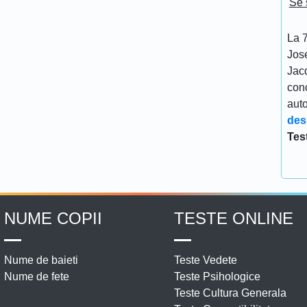
Se 
La 7
Jos
Jacq
conc
aut
des
Tes
NUME COPII
TESTE ONLINE
Nume de baieti
Teste Vedete
Nume de fete
Teste Psihologice
Teste Cultura Generala