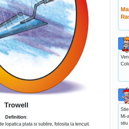
Ma
Ras
Ven
Col
Trowell
Stie
Mi-a
Definition
:
stiu
 lopatica plata si subtire, folosita la tencuit.