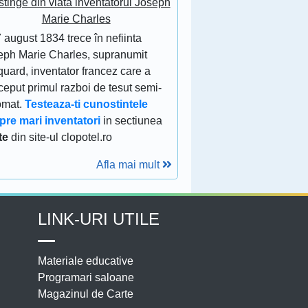
stinge din viata inventatorul Joseph
Marie Charles
 august 1834 trece în nefiinta
eph Marie Charles, supranumit
uard, inventator francez care a
eput primul razboi de tesut semi-
omat.
Testeaza-ti cunostintele
pre mari inventatori
in sectiunea
te
din site-ul clopotel.ro
Afla mai mult
LINK-URI UTILE
Materiale educative
Programari saloane
Magazinul de Carte