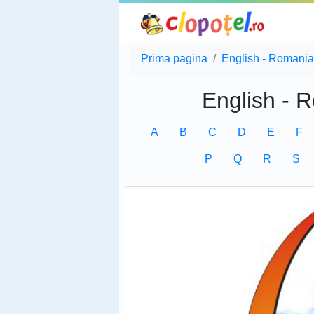
Prima pagina
English - Romania
English - 
A
B
C
D
E
F
P
Q
R
S