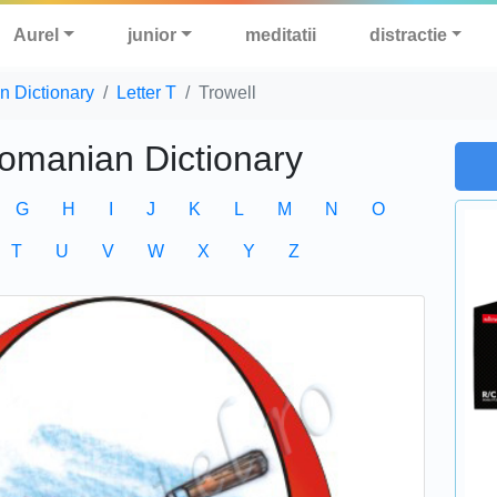
Aurel
junior
meditatii
distractie
n Dictionary
Letter T
Trowell
Romanian Dictionary
G
H
I
J
K
L
M
N
O
T
U
V
W
X
Y
Z