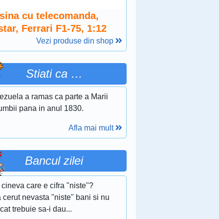
sina cu telecomanda,
tar, Ferrari F1-75, 1:12
Vezi produse din shop
Stiati ca …
ezuela a ramas ca parte a Marii
umbii pana in anul 1830.
Afla mai mult
Bancul zilei
 cineva care e cifra "niste"?
 cerut nevasta "niste" bani si nu
 cat trebuie sa-i dau...