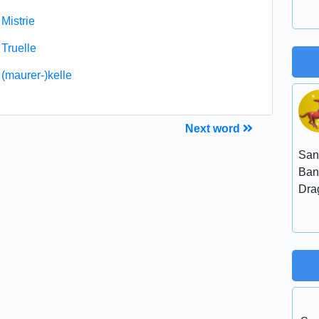
Mistrie
Truelle
(maurer-)kelle
Next word
San
Ban
Dra