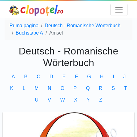
Prima pagina
Deutsch - Romanische Wörterbuch
Buchstabe A
Amsel
Deutsch - Romanische
Wörterbuch
A
B
C
D
E
F
G
H
I
J
K
L
M
N
O
P
Q
R
S
T
U
V
W
X
Y
Z