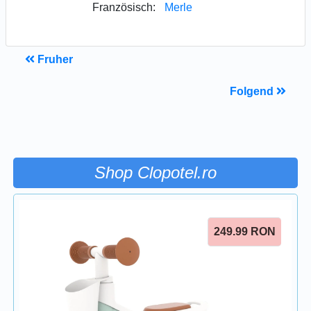
Französisch:
Merle
Fruher
Folgend
Shop Clopotel.ro
249.99
RON