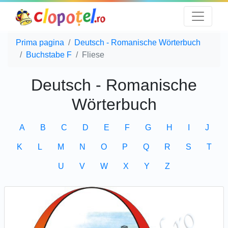
Prima pagina
Deutsch - Romanische Wörterbuch
Buchstabe F
Fliese
Deutsch - Romanische
Wörterbuch
A
B
C
D
E
F
G
H
I
J
K
L
M
N
O
P
Q
R
S
T
U
V
W
X
Y
Z