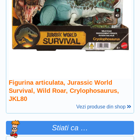
Figurina articulata, Jurassic World
Survival, Wild Roar, Crylophosaurus,
JKL80
Vezi produse din shop
Stiati ca …