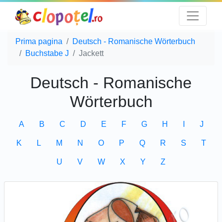
Prima pagina
Deutsch - Romanische Wörterbuch
Buchstabe J
Jackett
Deutsch - Romanische
Wörterbuch
A
B
C
D
E
F
G
H
I
J
K
L
M
N
O
P
Q
R
S
T
U
V
W
X
Y
Z