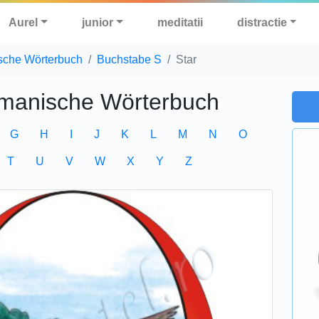
Aurel
junior
meditatii
distractie
sche Wörterbuch
Buchstabe S
Star
manische Wörterbuch
G
H
I
J
K
L
M
N
O
T
U
V
W
X
Y
Z