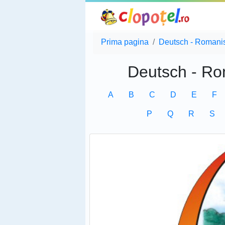
Prima pagina
Deutsch - Romani
Deutsch - Ro
A
B
C
D
E
F
P
Q
R
S