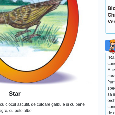
Bic
Chi
Ve
''R
cun
Ene
cara
fru
spe
Star
sa i
orch
cu ciocul ascutit, de culoare galbuie si cu pene
conc
egre, cu pete albe.
de c