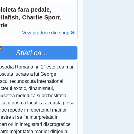
icleta fara pedale,
llafish, Charlie Sport,
rde
Vezi produse din shop
Stiati ca …
apsodia Romana nr. 1'' este cea mai
oscuta lucrare a lui George
scu, recunoscuta international,
cterul exotic, dinamismul,
musetea melodica si orchestratia
ctaculoasa a facut ca aceasta piesa
ntre repede in repertoriul marilor
estre si sa fie interpretata in
ert ori in inregistrari discrografice
atre majoritatea marilor dirijori ai