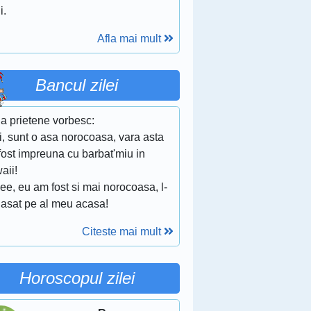
i.
Afla mai mult
Bancul zilei
a prietene vorbesc:
ii, sunt o asa norocoasa, vara asta
fost impreuna cu barbat'miu in
aii!
ee, eu am fost si mai norocoasa, l-
lasat pe al meu acasa!
Citeste mai mult
Horoscopul zilei