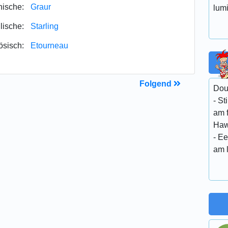
ische:
Graur
lumi
lische:
Starling
ösisch:
Etourneau
Folgend
Dou
- St
am 
Haw
- Ee
am 