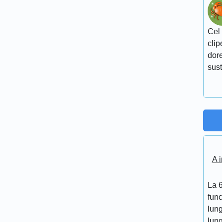
Cel 
clip
dore
sust
A i
La 6
func
lung
lung