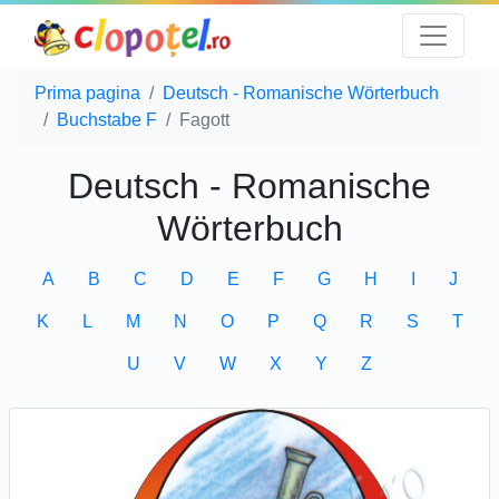
Prima pagina
Deutsch - Romanische Wörterbuch
Buchstabe F
Fagott
Deutsch - Romanische
Wörterbuch
A
B
C
D
E
F
G
H
I
J
K
L
M
N
O
P
Q
R
S
T
U
V
W
X
Y
Z