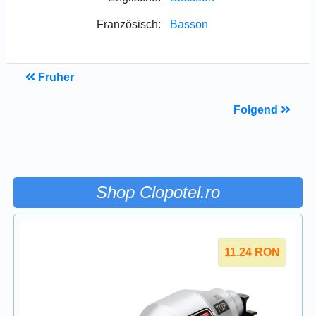
Französisch:
Basson
Fruher
Folgend
Shop Clopotel.ro
11.24
RON