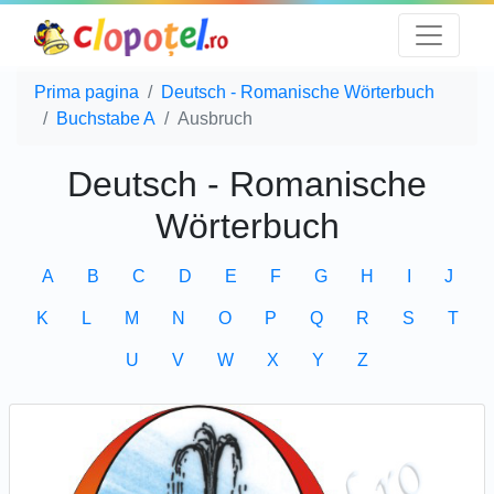
Prima pagina
Deutsch - Romanische Wörterbuch
Buchstabe A
Ausbruch
Deutsch - Romanische
Wörterbuch
A
B
C
D
E
F
G
H
I
J
K
L
M
N
O
P
Q
R
S
T
U
V
W
X
Y
Z