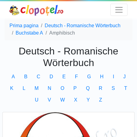
Prima pagina
Deutsch - Romanische Wörterbuch
Buchstabe A
Amphibisch
Deutsch - Romanische
Wörterbuch
A
B
C
D
E
F
G
H
I
J
K
L
M
N
O
P
Q
R
S
T
U
V
W
X
Y
Z