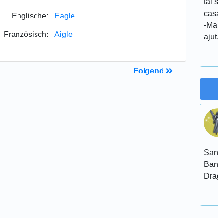
tai 
casa
Englische:
Eagle
-Ma 
Französisch:
Aigle
ajut
Folgend
San
Ban
Dra