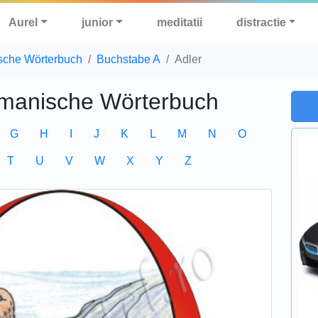
Aurel
junior
meditatii
distractie
sche Wörterbuch
Buchstabe A
Adler
manische Wörterbuch
G
H
I
J
K
L
M
N
O
T
U
V
W
X
Y
Z