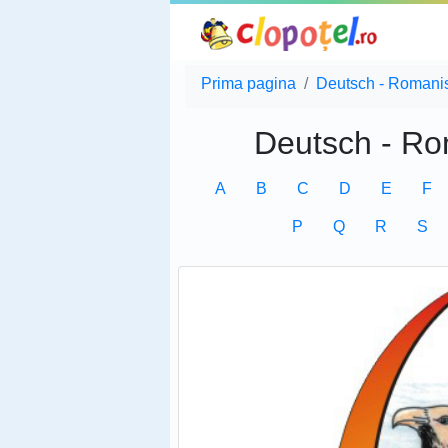
Prima pagina
Deutsch - Romani
Deutsch - Ro
A
B
C
D
E
F
P
Q
R
S