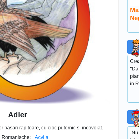
Ma
Ne
Crea
''Da
pian
in R
Adler
 pasari rapitoare, cu cioc puternic si incovoiat.
-Nu 
Romanische:
Acvila