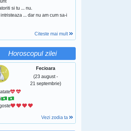
sunt
toriti si tu ... nu.
intristeaza ... dar nu am cum sa-i
.
Citeste mai mult
Horoscopul zilei
Fecioara
(23 august -
21 septembrie)
atate
i
goste
Vezi zodia ta