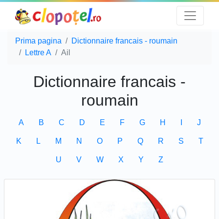
Prima pagina
Dictionnaire francais - roumain
Lettre A
Ail
Dictionnaire francais -
roumain
A
B
C
D
E
F
G
H
I
J
K
L
M
N
O
P
Q
R
S
T
U
V
W
X
Y
Z