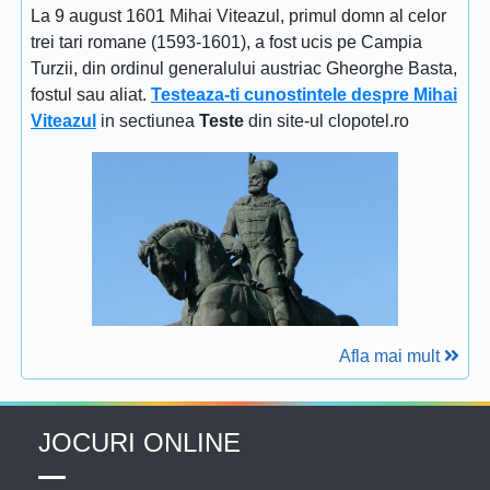
La 9 august 1601 Mihai Viteazul, primul domn al celor
trei tari romane (1593-1601), a fost ucis pe Campia
Turzii, din ordinul generalului austriac Gheorghe Basta,
fostul sau aliat.
Testeaza-ti cunostintele despre Mihai
Viteazul
in sectiunea
Teste
din site-ul clopotel.ro
Afla mai mult
JOCURI ONLINE