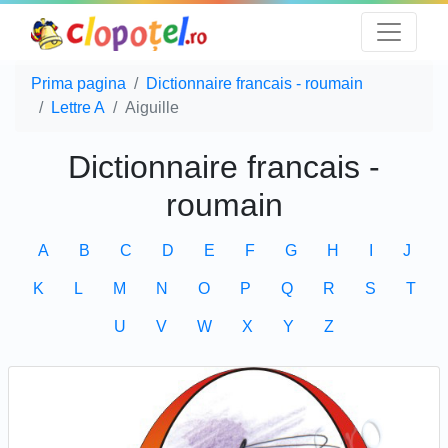
Prima pagina
Dictionnaire francais - roumain
Lettre A
Aiguille
Dictionnaire francais -
roumain
A
B
C
D
E
F
G
H
I
J
K
L
M
N
O
P
Q
R
S
T
U
V
W
X
Y
Z