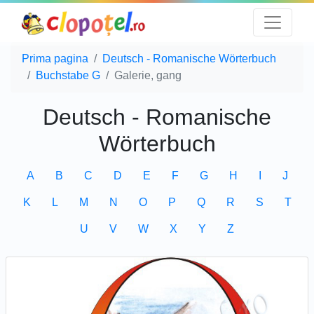
Prima pagina
Deutsch - Romanische Wörterbuch
Buchstabe G
Galerie, gang
Deutsch - Romanische
Wörterbuch
A
B
C
D
E
F
G
H
I
J
K
L
M
N
O
P
Q
R
S
T
U
V
W
X
Y
Z