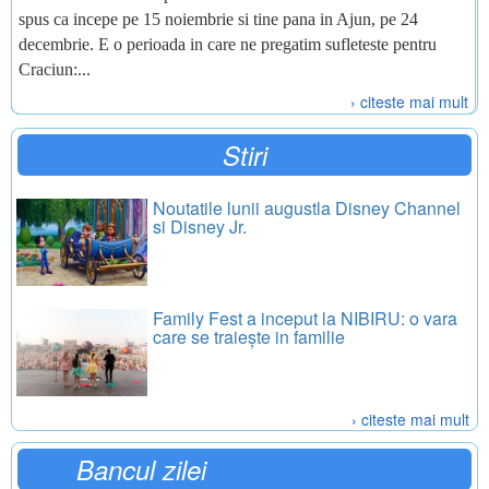
spus ca incepe pe 15 noiembrie si tine pana in Ajun, pe 24
decembrie. E o perioada in care ne pregatim sufleteste pentru
Craciun:...
› citeste mai mult
Stiri
Noutatile lunii augustla Disney Channel
si Disney Jr.
Family Fest a inceput la NIBIRU: o vara
care se traiește in familie
› citeste mai mult
Bancul zilei