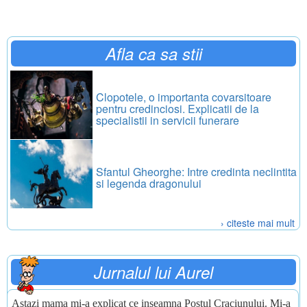
Afla ca sa stii
Clopotele, o importanta covarsitoare
pentru credinciosi. Explicatii de la
specialistii in servicii funerare
Sfantul Gheorghe: Intre credinta neclintita
si legenda dragonului
› citeste mai mult
Jurnalul lui Aurel
Astazi mama mi-a explicat ce inseamna Postul Craciunului. Mi-a