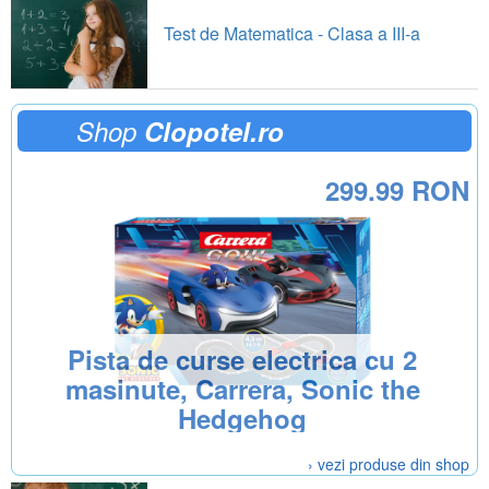
Test de Matematica - Clasa a III-a
Shop
Clopotel.ro
299.99 RON
Pista de curse electrica cu 2
masinute, Carrera, Sonic the
Hedgehog
› vezi produse din shop