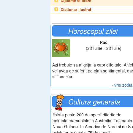
Diplome si orare
Dictionar ilustrat
Horoscopul zilei
Rac
(22 Iunie - 22 Iulie)
Azi trebuie sa ai grija la capriciile tale. Altfel
vei avea de suferit pe plan sentimental, da
si financiar.
› vrei zodia
Cultura generala
Exista peste 200 de specii diferite de
animale marsupiale in Australia, Tasmania 
Noua-Guinee. In America de Nord si de S
exista aproximativ 75 de specii.