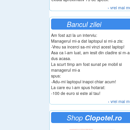
› vrei mai m
Bancul zilei
Am fost azi la un interviu:
Managerul mi-a dat laptopul si mi-a zis:
-Vreu sa incerci sa-mi vinzi acest laptop!
Asa ca l-am luat, am iesit din cladire si m-
dus acasa.
La scurt timp am fost sunat pe mobil si
managerul mi-a
spus:
-Adu-mi laptopul inapoi chiar acum!
La care eu i-am spus hotarat:
-100 de euro si este al tau!
› vrei mai m
Shop
Clopotel.ro