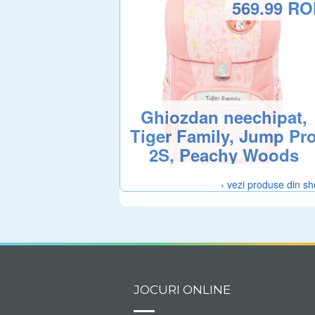
569.99 R
Ghiozdan neechipat,
Tiger Family, Jump Pr
2S, Peachy Woods
› vezi produse din s
JOCURI ONLINE