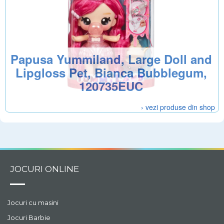
Papusa Yummiland, Large Doll and
Lipgloss Pet, Bianca Bubblegum,
120735EUC
› vezi produse din shop
JOCURI ONLINE
Jocuri cu masini
Jocuri Barbie