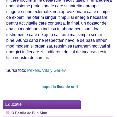
in care locuim si ne desfasuram activitatea. Prin alegerea
unor sisteme profesionale care se intretin aproape
singure si prin externalizarea aprovizionarii catre echipe
de experti, ne oferim singuri timpul si energia necesare
pentru activitatile care conteaza. In final, un dozator de
apa cu mentenanta inclusa in abonament sunt doar
instrumente care ne ajuta sa traim mai simplu si mai
bine. Atunci cand ne respectam nevoile de baza intr-un
mod modern si organizat, reușim sa ramanem motivati si
energici in fiecare zi, indiferent de cat de incarcata este
lista noastra de sarcini.
Sursa foto:
Pexels, Vitaly Gariev
Inapoi la lista de stiri
Educatie
O Pastila de Bun Simt