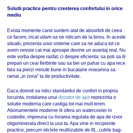
Solutii practice pentru cresterea confortului in orice
mediu
Exista momente cand suntem atat de absorbiti de ceea
ce facem, incat uitam sa ne ridicam de la birou. In aceste
situatii, prezenta unor sisteme care sa ne aduca tot ce
avem nevoie cat mai aproape devine un avantaj real. Nu
este vorba despre rasfat, ci despre eficienta: sa poti sa iti
prepari un ceai fierbinte sau sa bei un pahar cu apa rece
fara sa pierzi minute bune in bucatarie inseamna sa
ramai „in zona” ta de productivitate.
Daca doresti sa ridici standardul de confort in propria
locuinta, instalarea unui
dozator de apa
reprezinta o
solutie moderna care castiga tot mai mult teren.
Abonamentele moderne iti ofera un watercooler in
custodie, impreuna cu livrarea regulata de apa de izvor
oligominerala direct la usa ta. Apa vine in recipiente
practice, precum sticlele reutilizabile de 8L, cutiile bag-