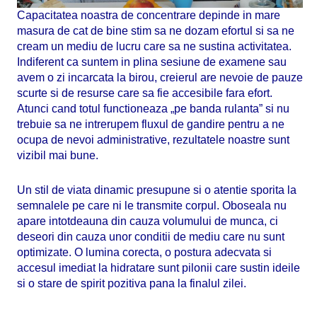
Capacitatea noastra de concentrare depinde in mare
masura de cat de bine stim sa ne dozam efortul si sa ne
cream un mediu de lucru care sa ne sustina activitatea.
Indiferent ca suntem in plina sesiune de examene sau
avem o zi incarcata la birou, creierul are nevoie de pauze
scurte si de resurse care sa fie accesibile fara efort.
Atunci cand totul functioneaza „pe banda rulanta” si nu
trebuie sa ne intrerupem fluxul de gandire pentru a ne
ocupa de nevoi administrative, rezultatele noastre sunt
vizibil mai bune.
Un stil de viata dinamic presupune si o atentie sporita la
semnalele pe care ni le transmite corpul. Oboseala nu
apare intotdeauna din cauza volumului de munca, ci
deseori din cauza unor conditii de mediu care nu sunt
optimizate. O lumina corecta, o postura adecvata si
accesul imediat la hidratare sunt pilonii care sustin ideile
si o stare de spirit pozitiva pana la finalul zilei.