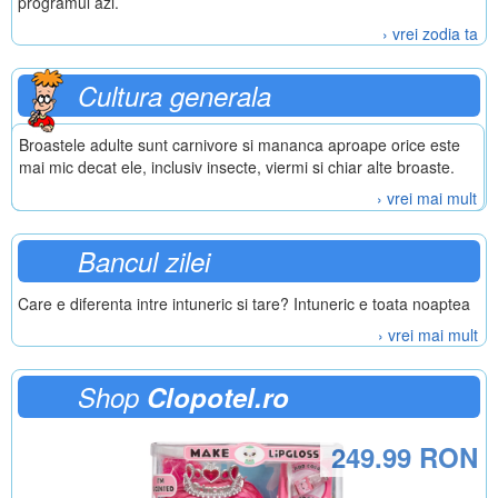
programul azi.
› vrei zodia ta
Cultura generala
Broastele adulte sunt carnivore si mananca aproape orice este
mai mic decat ele, inclusiv insecte, viermi si chiar alte broaste.
› vrei mai mult
Bancul zilei
Care e diferenta intre intuneric si tare? Intuneric e toata noaptea
› vrei mai mult
Shop
Clopotel.ro
249.99 RON