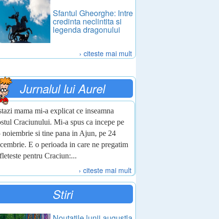
Sfantul Gheorghe: Intre
credinta neclintita si
legenda dragonului
› citeste mai mult
Jurnalul lui Aurel
tazi mama mi-a explicat ce inseamna
stul Craciunului. Mi-a spus ca incepe pe
 noiembrie si tine pana in Ajun, pe 24
cembrie. E o perioada in care ne pregatim
fleteste pentru Craciun:...
› citeste mai mult
Stiri
Noutatile lunii augustla