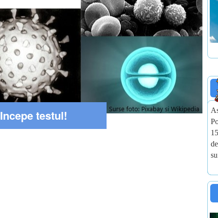
As
Incepe testul!
Po
15
de
su