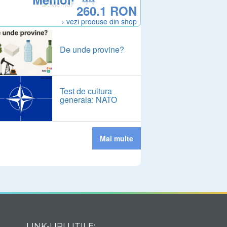
260.1 RON
› vezi produse din shop
De unde provine?
Test de cultura
generala: NATO
Mai multe
LINK-URI UTILE: