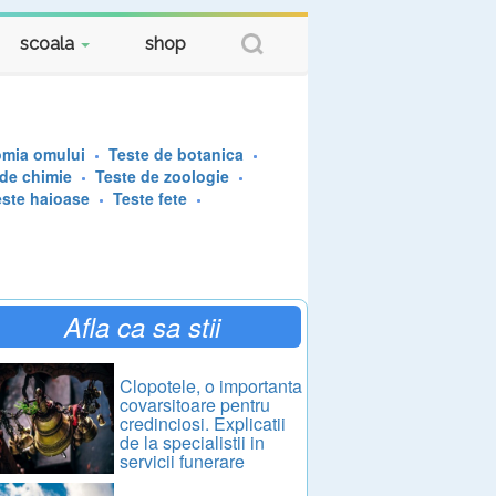
scoala
shop
omia omului
Teste de botanica
 de chimie
Teste de zoologie
este haioase
Teste fete
Afla ca sa stii
Clopotele, o importanta
covarsitoare pentru
credinciosi. Explicatii
de la specialistii in
servicii funerare