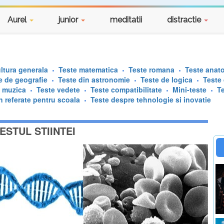
Aurel
junior
meditatii
distractie
ltura generala
Teste matematica
Teste romana
Teste anat
e de geografie
Teste din astronomie
Teste de logica
Teste
e muzica
Teste vedete
Teste compatibilitate
Mini-teste
T
n referate pentru scoala
Teste despre tehnologie si inovatie
ESTUL STIINTEI