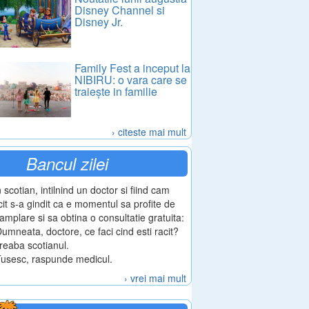
Disney Channel si
Disney Jr.
Family Fest a inceput la
NIBIRU: o vara care se
traiește in familie
› citeste mai mult
Bancul zilei
 scotian, intilnind un doctor si fiind cam
cit s-a gindit ca e momentul sa profite de
tamplare si sa obtina o consultatie gratuita:
Dumneata, doctore, ce faci cind esti racit?
treaba scotianul.
Tusesc, raspunde medicul.
› vrei mai mult