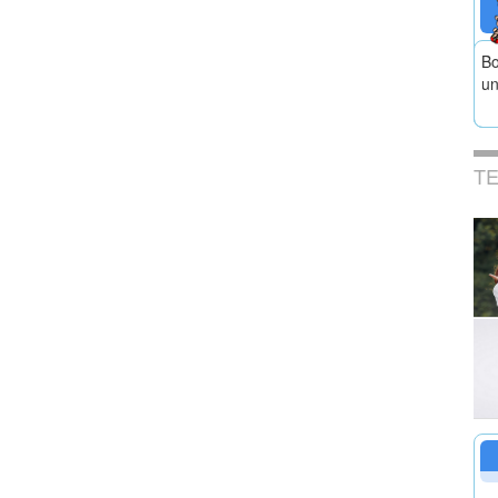
Bo
un
T