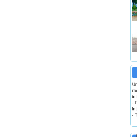
Un
ra
in
- 
in
- 