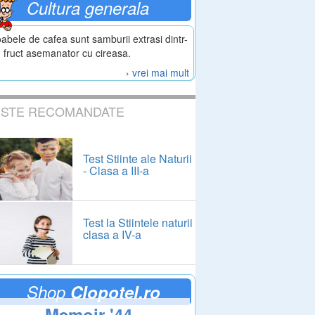
Cultura generala
abele de cafea sunt samburii extrasi dintr-
 fruct asemanator cu cireasa.
› vrei mai mult
ESTE RECOMANDATE
Test Stiinte ale Naturii
- Clasa a III-a
Test la Stiintele naturii
clasa a IV-a
Shop
Clopotel.ro
Memoir '44