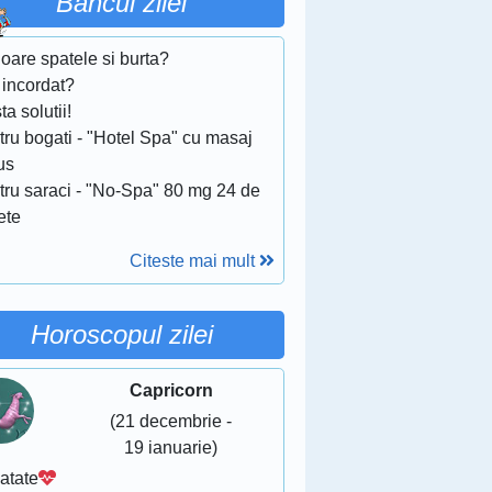
Bancul zilei
oare spatele si burta?
 incordat?
ta solutii!
tru bogati - "Hotel Spa" cu masaj
us
tru saraci - "No-Spa" 80 mg 24 de
ete
Citeste mai mult
Horoscopul zilei
Capricorn
(21 decembrie -
19 ianuarie)
atate