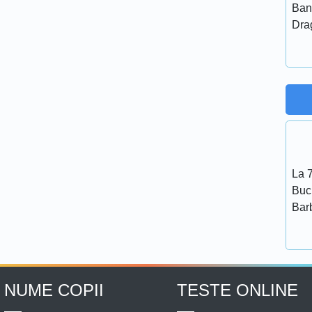
Ban
Dra
La 7
Bucu
Bar
NUME COPII
TESTE ONLINE