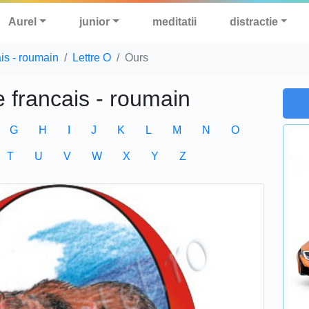
Aurel
junior
meditatii
distractie
ais - roumain
Lettre O
Ours
e francais - roumain
G
H
I
J
K
L
M
N
O
T
U
V
W
X
Y
Z