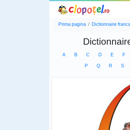
Prima pagina
Dictionnaire franc
Dictionnair
A
B
C
D
E
F
P
Q
R
S