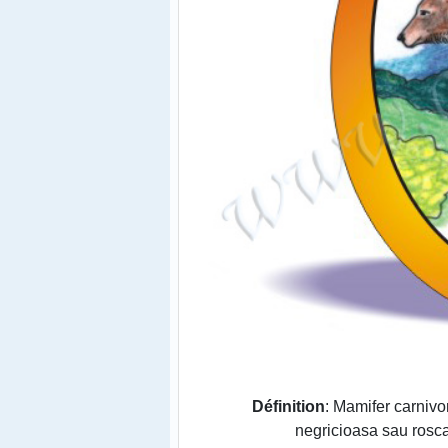
Définition
: Mamifer carnivo
negricioasa sau roscat