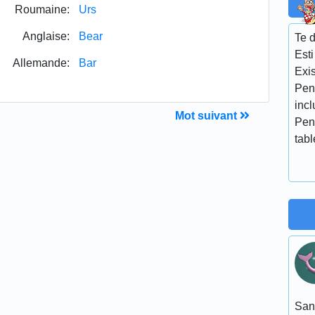
Roumaine:
Urs
Anglaise:
Bear
Te d
Esti
Allemande:
Bar
Exis
Pen
incl
Mot suivant
Pen
tabl
San