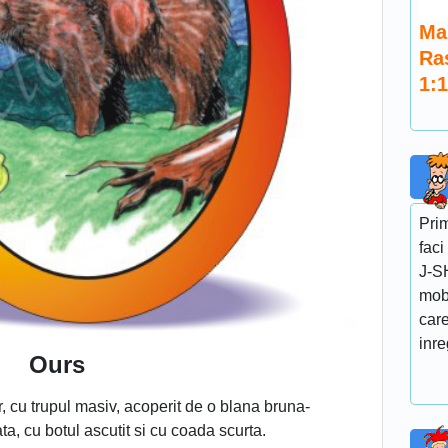
Ma
Ra
1:1
Prim
faci
J-SH
mob
care
inre
Ours
r, cu trupul masiv, acoperit de o blana bruna-
a, cu botul ascutit si cu coada scurta.