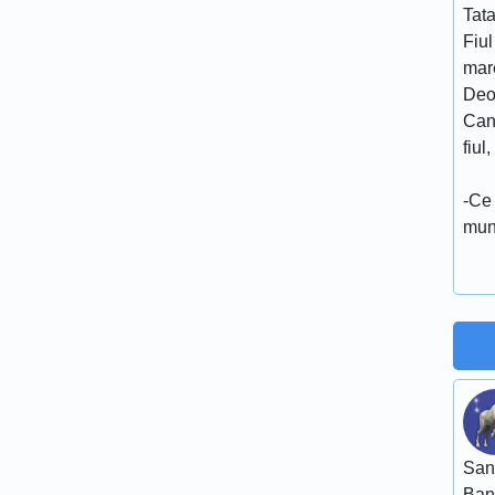
Tata
Fiul
mar
Deo
Cand
fiul
-Ce 
mun
San
Ban