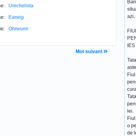
Ban
e:
Urechelnita
sit
azi,
se:
Earwig
e:
Ohrwurm
FIU
PEN
IES
Mot suivant
Tata
ast
Fiul
pen
cur
Tat
pens
lei.
Fiul
o p
de l