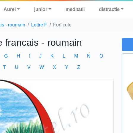
Aurel
junior
meditatii
distractie
ais - roumain
Lettre F
Forficule
e francais - roumain
G
H
I
J
K
L
M
N
O
T
U
V
W
X
Y
Z