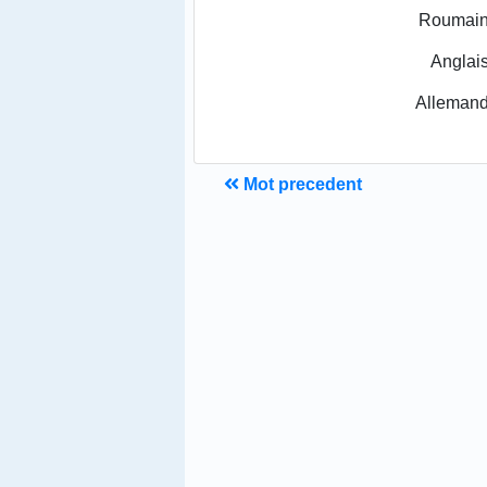
Roumain
Anglai
Allemand
Mot precedent