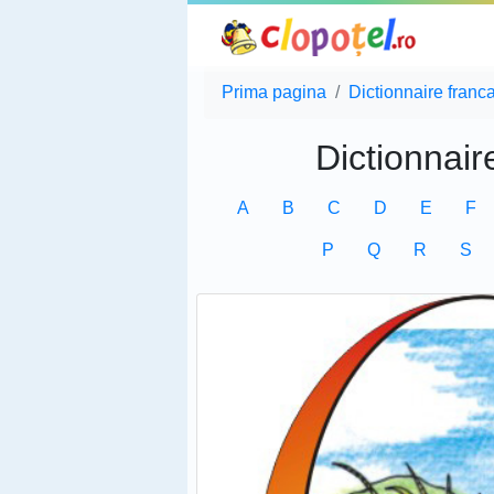
Prima pagina
Dictionnaire franc
Dictionnair
A
B
C
D
E
F
P
Q
R
S