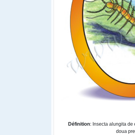
Définition
: Insecta alungita d
doua prel