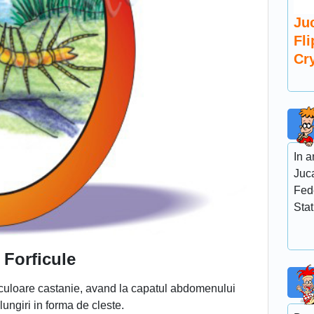
Juc
Fl
Cry
In 
Juc
Fede
Stat
Forficule
e culoare castanie, avand la capatul abdomenului
ungiri in forma de cleste.