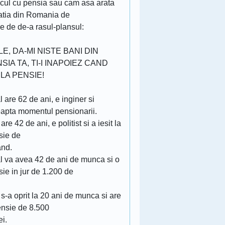
cul cu pensia sau cam asa arata
uatia din Romania de
 e de de-a rasul-plansul:
LE, DA-MI NISTE BANI DIN
SIA TA, TI-I INAPOIEZ CAND
 LA PENSIE!
l are 62 de ani, e inginer si
eapta momentul pensionarii.
 are 42 de ani, e politist si a iesit la
sie de
and.
al va avea 42 de ani de munca si o
ie in jur de 1.200 de
 s-a oprit la 20 ani de munca si are
ensie de 8.500
ei.