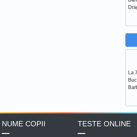
Dra
La 7
Bucu
Bar
NUME COPII
TESTE ONLINE