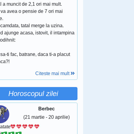
l a muncit de 2,1 ori mai mult.
 va avea o pensie de 7 ori mai
e.
camdata, tatal merge la uzina.
 ajunge acasa, istovit, il intampina
, odihnit:
sa-ti fac, batrane, daca ti-a placut
ca?!
Citeste mai mult
Horoscopul zilei
Berbec
(21 martie - 20 aprilie)
atate
i