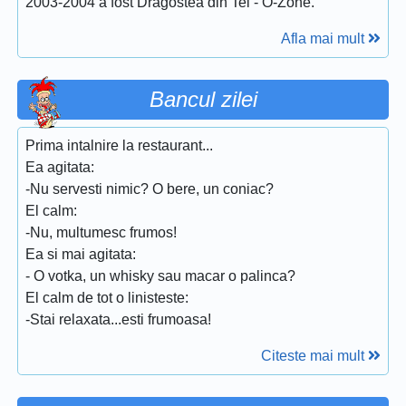
2003-2004 a fost Dragostea din Tei - O-Zone.
Afla mai mult
Bancul zilei
Prima intalnire la restaurant...
Ea agitata:
-Nu servesti nimic? O bere, un coniac?
El calm:
-Nu, multumesc frumos!
Ea si mai agitata:
- O votka, un whisky sau macar o palinca?
El calm de tot o linisteste:
-Stai relaxata...esti frumoasa!
Citeste mai mult