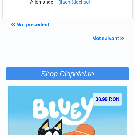
Allemande:
(flach-)dechsel
Mot precedent
Mot suivant
Shop Clopotel.ro
38.99
RON