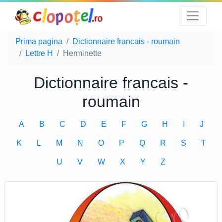
Prima pagina
Dictionnaire francais - roumain
Lettre H
Herminette
Dictionnaire francais -
roumain
A
B
C
D
E
F
G
H
I
J
K
L
M
N
O
P
Q
R
S
T
U
V
W
X
Y
Z