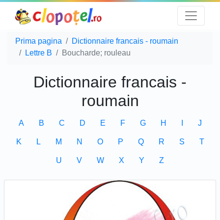
Prima pagina
Dictionnaire francais - roumain
Lettre B
Boucharde; rouleau
Dictionnaire francais -
roumain
A
B
C
D
E
F
G
H
I
J
K
L
M
N
O
P
Q
R
S
T
U
V
W
X
Y
Z