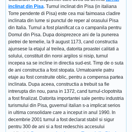
inclinat din Pisa
. Turnul inclinat din Pisa (in italiana
Torre pendente di Pisa) este cea mai faimoasa cladire
inclinata din lume si punctul de reper al orasului Pisa
din Italia. Turnul a fost planificat ca o campanila pentru
Domul din Pisa. Dupa doisprezece ani de la punerea
pietrei de temelie, la 9 august 1173, cand constructia
ajunsese la etajul al treilea, datorita proastei calitati a
solului, constituit din noroi argilos si nisip, turnul
incepea sa se incline in directia sud-est. Timp de o suta
de ani constructia a fost stopata. Urmatoarele patru
etaje au fost construite oblic, pentru a compensa partea
inclinata. Dupa aceea, constructia a trebuit sa fie
intrerupta din nou, pana in 1372, cand turnul-clopotnita
a fost finalizat. Datorita importantei sale pentru industria
turismului din Pisa, guvernul italian s-a implicat serios
in ultima consolidare care a inceput in anul 1990. In
decembrie 2001 turnul a fost declarat stabil si sigur
pentru 300 de ani si a fost redeschis accesului