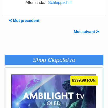
Allemande:
Schleppschiff
Mot precedent
Mot suivant
Shop Clopotel.ro
8399.99
RON