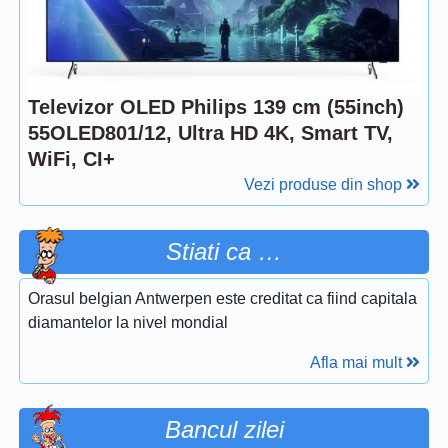
Televizor OLED Philips 139 cm (55inch)
55OLED801/12, Ultra HD 4K, Smart TV,
WiFi, CI+
Vezi produse din shop
Stiati ca …
Orasul belgian Antwerpen este creditat ca fiind capitala
diamantelor la nivel mondial
Afla mai mult
Bancul zilei