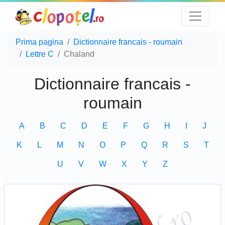
Prima pagina
Dictionnaire francais - roumain
Lettre C
Chaland
Dictionnaire francais -
roumain
A
B
C
D
E
F
G
H
I
J
K
L
M
N
O
P
Q
R
S
T
U
V
W
X
Y
Z