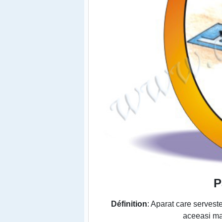
P
Définition
: Aparat care servest
aceeasi mar