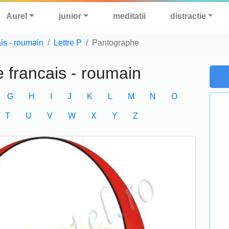
Aurel
junior
meditatii
distractie
ais - roumain
Lettre P
Pantographe
e francais - roumain
G
H
I
J
K
L
M
N
O
T
U
V
W
X
Y
Z