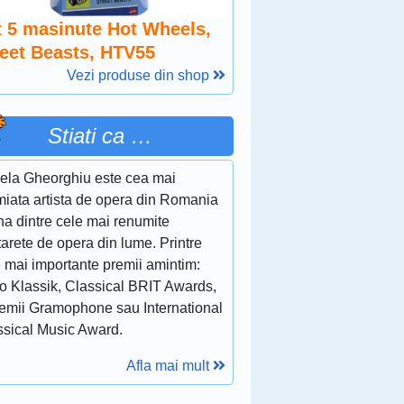
t 5 masinute Hot Wheels,
reet Beasts, HTV55
Vezi produse din shop
Stiati ca …
ela Gheorghiu este cea mai
miata artista de opera din Romania
na dintre cele mai renumite
arete de opera din lume. Printre
e mai importante premii amintim:
o Klassik, Classical BRIT Awards,
remii Gramophone sau International
ssical Music Award.
Afla mai mult