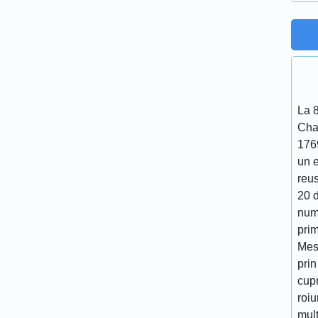
La 
Cha
176
un 
reu
20 d
num
prim
Mes
prin
cupr
roiu
mult