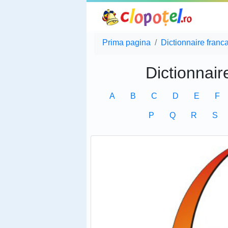
Prima pagina
Dictionnaire franc
Dictionnair
A
B
C
D
E
F
P
Q
R
S