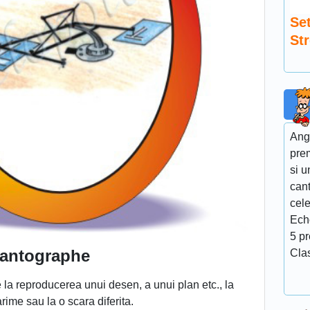
Se
St
Ang
pre
si u
cant
cel
Ech
5 p
antographe
Cla
e la reproducerea unui desen, a unui plan etc., la
ime sau la o scara diferita.