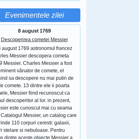
Evenimentele zilei
8 august 1769
Descoperirea cometei Messier
8 august 1769 astronomul francez
rles Messier descopera cometa
9 Messier. Charles Messier a fost
eminent vânator de comete, el
sind sa descopere nu mai putin de
e comete. 13 dintre ele ii poarta
ele, Messier fiind recunoscut ca
ul descoperitor al lor. in prezent,
sier este cunoscut mai cu seama
 Catalogul Messier, un catalog care
inde 110 corpuri ceresti: galaxii,
ri stelare si nebuloase. Pentru
e dintre aceste obiecte Messier a