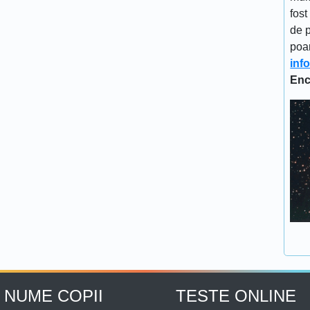
fost
de p
poa
inf
Enc
NUME COPII
TESTE ONLINE