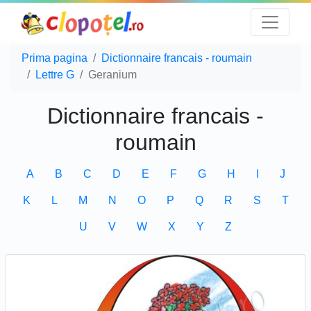
Prima pagina
Dictionnaire francais - roumain
Lettre G
Geranium
Dictionnaire francais -
roumain
A
B
C
D
E
F
G
H
I
J
K
L
M
N
O
P
Q
R
S
T
U
V
W
X
Y
Z