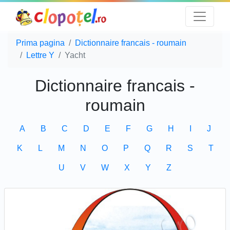
Prima pagina
Dictionnaire francais - roumain
Lettre Y
Yacht
Dictionnaire francais -
roumain
A
B
C
D
E
F
G
H
I
J
K
L
M
N
O
P
Q
R
S
T
U
V
W
X
Y
Z