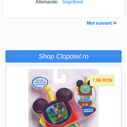
Allemande:
Segelboot
Mot suivant
Shop Clopotel.ro
7.99
RON