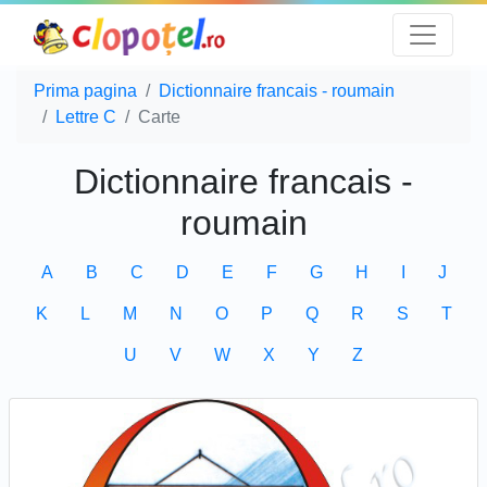
Prima pagina
Dictionnaire francais - roumain
Lettre C
Carte
Dictionnaire francais -
roumain
A
B
C
D
E
F
G
H
I
J
K
L
M
N
O
P
Q
R
S
T
U
V
W
X
Y
Z