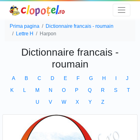
Prima pagina
Dictionnaire francais - roumain
Lettre H
Harpon
Dictionnaire francais -
roumain
A
B
C
D
E
F
G
H
I
J
K
L
M
N
O
P
Q
R
S
T
U
V
W
X
Y
Z