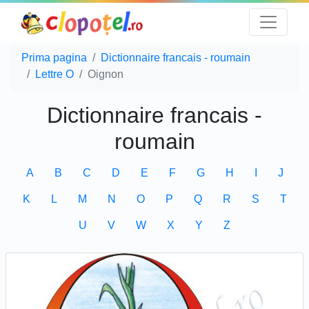
Prima pagina
Dictionnaire francais - roumain
Lettre O
Oignon
Dictionnaire francais -
roumain
A
B
C
D
E
F
G
H
I
J
K
L
M
N
O
P
Q
R
S
T
U
V
W
X
Y
Z