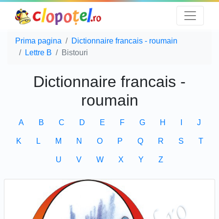
Prima pagina
Dictionnaire francais - roumain
Lettre B
Bistouri
Dictionnaire francais -
roumain
A
B
C
D
E
F
G
H
I
J
K
L
M
N
O
P
Q
R
S
T
U
V
W
X
Y
Z