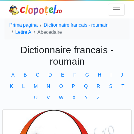
Prima pagina
Dictionnaire francais - roumain
Lettre A
Abecedaire
Dictionnaire francais -
roumain
A
B
C
D
E
F
G
H
I
J
K
L
M
N
O
P
Q
R
S
T
U
V
W
X
Y
Z