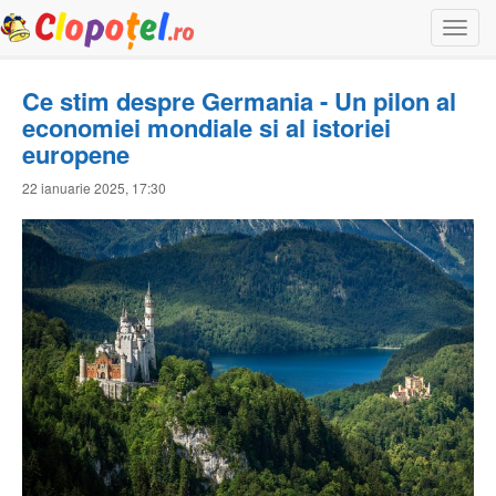
Togg
navi
Ce stim despre Germania - Un pilon al
economiei mondiale si al istoriei
europene
22 ianuarie 2025, 17:30