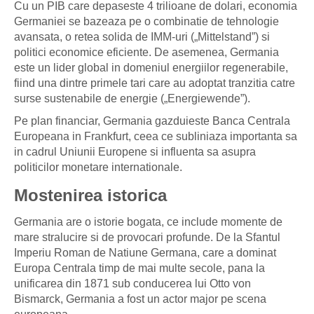
Cu un PIB care depaseste 4 trilioane de dolari, economia
Germaniei se bazeaza pe o combinatie de tehnologie
avansata, o retea solida de IMM-uri („Mittelstand”) si
politici economice eficiente. De asemenea, Germania
este un lider global in domeniul energiilor regenerabile,
fiind una dintre primele tari care au adoptat tranzitia catre
surse sustenabile de energie („Energiewende”).
Pe plan financiar, Germania gazduieste Banca Centrala
Europeana in Frankfurt, ceea ce subliniaza importanta sa
in cadrul Uniunii Europene si influenta sa asupra
politicilor monetare internationale.
Mostenirea istorica
Germania are o istorie bogata, ce include momente de
mare stralucire si de provocari profunde. De la Sfantul
Imperiu Roman de Natiune Germana, care a dominat
Europa Centrala timp de mai multe secole, pana la
unificarea din 1871 sub conducerea lui Otto von
Bismarck, Germania a fost un actor major pe scena