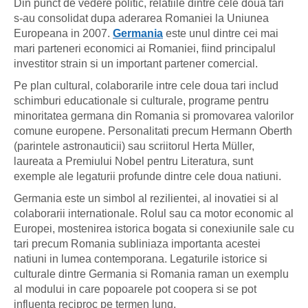
Din punct de vedere politic, relatiile dintre cele doua tari
s-au consolidat dupa aderarea Romaniei la Uniunea
Europeana in 2007.
Germania
este unul dintre cei mai
mari parteneri economici ai Romaniei, fiind principalul
investitor strain si un important partener comercial.
Pe plan cultural, colaborarile intre cele doua tari includ
schimburi educationale si culturale, programe pentru
minoritatea germana din Romania si promovarea valorilor
comune europene. Personalitati precum Hermann Oberth
(parintele astronauticii) sau scriitorul Herta Müller,
laureata a Premiului Nobel pentru Literatura, sunt
exemple ale legaturii profunde dintre cele doua natiuni.
Germania este un simbol al rezilientei, al inovatiei si al
colaborarii internationale. Rolul sau ca motor economic al
Europei, mostenirea istorica bogata si conexiunile sale cu
tari precum Romania subliniaza importanta acestei
natiuni in lumea contemporana. Legaturile istorice si
culturale dintre Germania si Romania raman un exemplu
al modului in care popoarele pot coopera si se pot
influenta reciproc pe termen lung.