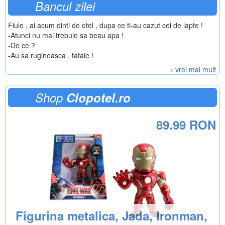
Bancul zilei
Fiule , ai acum dinti de otel , dupa ce ti-au cazut cei de lapte !
-Atunci nu mai trebuie sa beau apa !
-De ce ?
-Au sa rugineasca , tataie !
› vrei mai mult
Shop
Clopotel.ro
89.99 RON
Figurina metalica, Jada, Ironman,