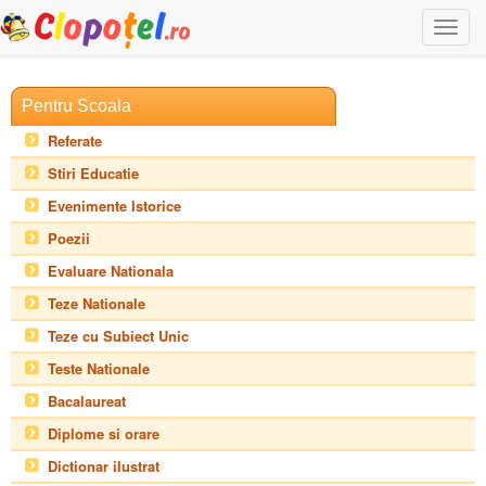
Togg
navi
Pentru Scoala
Referate
Stiri Educatie
Evenimente Istorice
Poezii
Evaluare Nationala
Teze Nationale
Teze cu Subiect Unic
Teste Nationale
Bacalaureat
Diplome si orare
Dictionar ilustrat