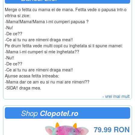
Merge o fetita cu mama ei de mana. Fetita vede o papusa intr-o
vitrina si zice:
-Mama!Mama!Mama i-mi cumperi papusa ?
-Nu!
-De ce??
-Ce ai tu nu are nimeni draga mea!!
Pe drum fetita vede multi copii cu inghetata si ii spune mamei:
-Mama i-mi cumperi si mie inghetata??
-Nu!!
-De ce??
-Ce ai tu nu are nimeni draga mea!!
Ajunse acasa fetita intreaba:
-Mama dar ce am eu si nu mai are nimeni??
-SIDA!! draga mea.
› vrei mai mult
Shop
Clopotel.ro
79.99 RON