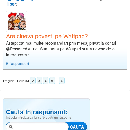
liber
:
Are cineva povesti pe Wattpad?
Astept cat mai multe recomandari prin mesaj privat la contul
@PoisonedM1nd. Sunt noua pe Wattpad si am nevoie de o...
introducere :)
6 raspunsuri
Pagina:
1 din 54
2
3
4
5
...
»