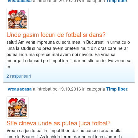
vreauacasa
a intrebat pe 20.10.2016 in categoria
Timp liber
:
Unde gasim locuri de fotbal si dans?
salut! Am venit impreuna cu sora mea in Bucuresti in urma cu o
luna la studii si nu prea avem prieteni multi din oras care ne-ar
putea indruma spre ce mai avem noi nevoie. Ea vrea sa
mearga la dansuri pe timpul iernii, dar nu stie unde. Eu vreau sa
m
2 raspunsuri
vreauacasa
a intrebat pe 19.10.2016 in categoria
Timp liber
:
Stie cineva unde as putea juca fotbal?
Vreau sa joc fotbal in timpul liber, dar nu cunosc prea multa
lume in Bcuresti. As inchiria teren, dar nu pot juca singur :))