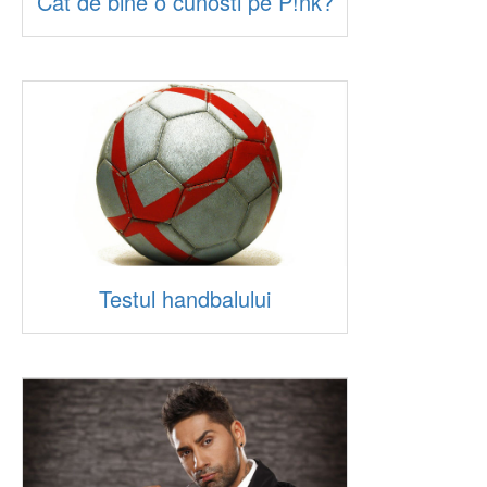
Cat de bine o cunosti pe P!nk?
Testul handbalului