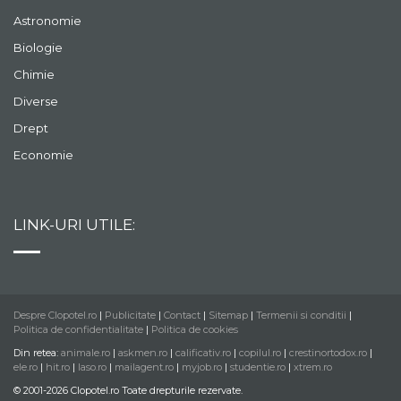
Astronomie
Biologie
Chimie
Diverse
Drept
Economie
LINK-URI UTILE:
Despre Clopotel.ro
|
Publicitate
|
Contact
|
Sitemap
|
Termenii si conditii
|
Politica de confidentialitate
|
Politica de cookies
Din retea:
animale.ro
|
askmen.ro
|
calificativ.ro
|
copilul.ro
|
crestinortodox.ro
|
ele.ro
|
hit.ro
|
laso.ro
|
mailagent.ro
|
myjob.ro
|
studentie.ro
|
xtrem.ro
© 2001-2026 Clopotel.ro Toate drepturile rezervate.