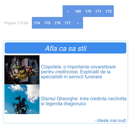
«
169
170
171
172
Pagina 173 din
174
175
176
177
»
250
Afla ca sa stii
Clopotele, o importanta covarsitoare
pentru credinciosi. Explicatii de la
specialistii in servicii funerare
Sfantul Gheorghe: Intre credinta neclintita
si legenda dragonului
› citeste mai mult