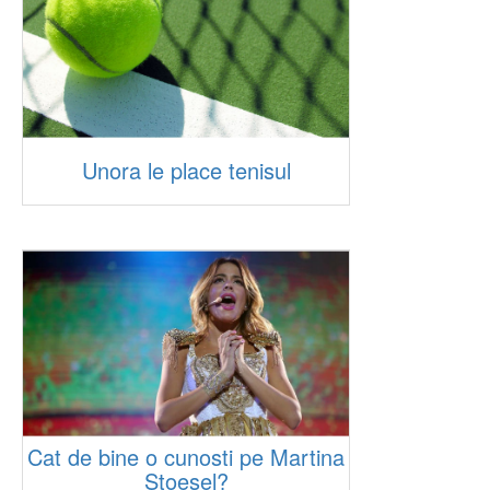
Unora le place tenisul
Cat de bine o cunosti pe Martina
Stoesel?