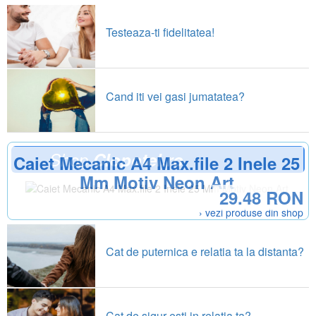
Testeaza-ti fidelitatea!
Cand iti vei gasi jumatatea?
Shop
Clopotel.ro
Caiet Mecanic A4 Max.file 2 Inele 25
Mm Motiv Neon Art
29.48 RON
› vezi produse din shop
Cat de puternica e relatia ta la distanta?
Cat de sigur esti in relatia ta?