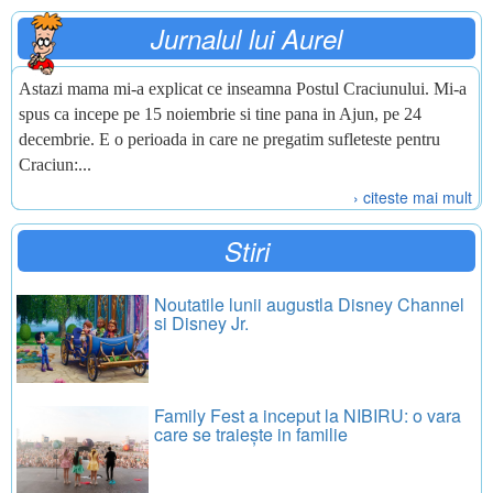
Jurnalul lui Aurel
Astazi mama mi-a explicat ce inseamna Postul Craciunului. Mi-a
spus ca incepe pe 15 noiembrie si tine pana in Ajun, pe 24
decembrie. E o perioada in care ne pregatim sufleteste pentru
Craciun:...
› citeste mai mult
Stiri
Noutatile lunii augustla Disney Channel
si Disney Jr.
Family Fest a inceput la NIBIRU: o vara
care se traiește in familie