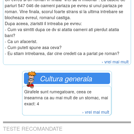
pariuri 547 046 de oameni pariaza pe evreu si unul pariaza pe
roman. Vine finala, scorul foarte strans si la ultima intrebare se
blocheaza evreul, romanul castiga.
Dupa aceea, ziaristii il intreaba pe evreu:
- Cum va simtiti dupa ce dv si atatia oameni ati pierdut atatia
bani?
- Ca un afacerist.
- Cum puteti spune asa ceva?
- Eu stiam intrebarea, dar cine credeti ca a pariat pe roman?
› vrei mai mult
Cultura generala
Girafele sunt rumegatoare, ceea ce
inseamna ca au mai mult de un stomac, mai
exact: 4
› vrei mai mult
TESTE RECOMANDATE