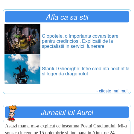
Afla ca sa stii
Clopotele, o importanta covarsitoare
pentru credinciosi. Explicatii de la
specialistii in servicii funerare
Sfantul Gheorghe: Intre credinta neclintita
si legenda dragonului
› citeste mai mult
Jurnalul lui Aurel
Astazi mama mi-a explicat ce inseamna Postul Craciunului. Mi-a
spus ca incepe pe 15 noiembrie si tine pana in Ajun, pe 24