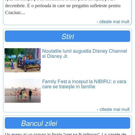
decembrie. E o perioada in care ne pregatim sufleteste pentru
Craciun:...
› citeste mai mult
Stiri
Noutatile lunii augustla Disney Channel
si Disney Jr.
Family Fest a inceput la NIBIRU: o vara
care se traiește in familie
› citeste mai mult
Bancul zilei
Un evreu si un roman in finala "vrei sa fii milionar". La casele de