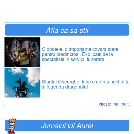
Afla ca sa stii
Clopotele, o importanta covarsitoare
pentru credinciosi. Explicatii de la
specialistii in servicii funerare
Sfantul Gheorghe: Intre credinta neclintita
si legenda dragonului
› citeste mai mult
Jurnalul lui Aurel