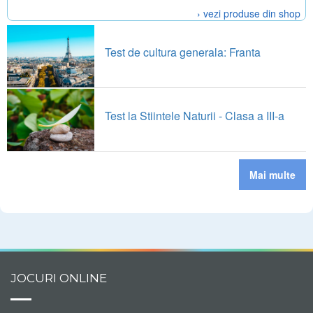
› vezi produse din shop
Test de cultura generala: Franta
Test la Stiintele Naturii - Clasa a III-a
Mai multe
JOCURI ONLINE