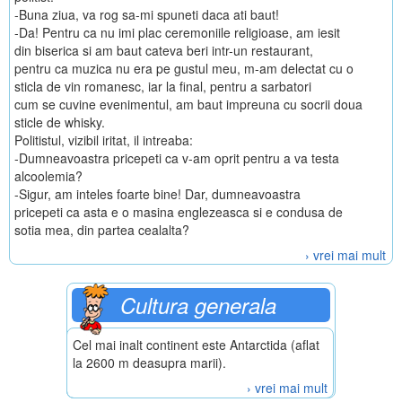
-Buna ziua, va rog sa-mi spuneti daca ati baut!
-Da! Pentru ca nu imi plac ceremoniile religioase, am iesit
din biserica si am baut cateva beri intr-un restaurant,
pentru ca muzica nu era pe gustul meu, m-am delectat cu o
sticla de vin romanesc, iar la final, pentru a sarbatori
cum se cuvine evenimentul, am baut impreuna cu socrii doua
sticle de whisky.
Politistul, vizibil iritat, il intreaba:
-Dumneavoastra pricepeti ca v-am oprit pentru a va testa
alcoolemia?
-Sigur, am inteles foarte bine! Dar, dumneavoastra
pricepeti ca asta e o masina englezeasca si e condusa de
sotia mea, din partea cealalta?
› vrei mai mult
Cultura generala
Cel mai inalt continent este Antarctida (aflat
la 2600 m deasupra marii).
› vrei mai mult