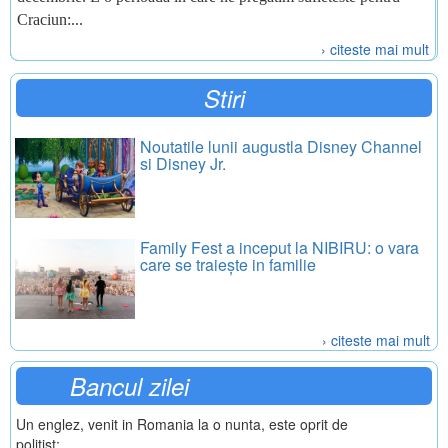
Craciun:...
› citeste mai mult
Stiri
Noutatile lunii augustla Disney Channel
si Disney Jr.
Family Fest a inceput la NIBIRU: o vara
care se traiește in familie
› citeste mai mult
Bancul zilei
Un englez, venit in Romania la o nunta, este oprit de
politist: