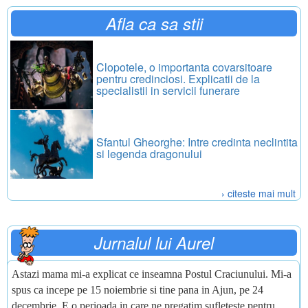
Afla ca sa stii
Clopotele, o importanta covarsitoare
pentru credinciosi. Explicatii de la
specialistii in servicii funerare
Sfantul Gheorghe: Intre credinta neclintita
si legenda dragonului
› citeste mai mult
Jurnalul lui Aurel
Astazi mama mi-a explicat ce inseamna Postul Craciunului. Mi-a
spus ca incepe pe 15 noiembrie si tine pana in Ajun, pe 24
decembrie. E o perioada in care ne pregatim sufleteste pentru