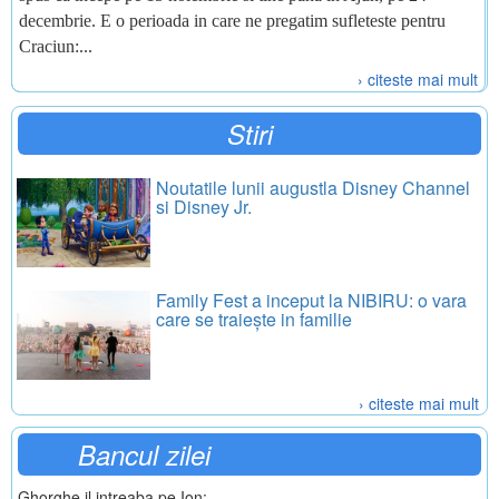
decembrie. E o perioada in care ne pregatim sufleteste pentru
Craciun:...
› citeste mai mult
Stiri
Noutatile lunii augustla Disney Channel
si Disney Jr.
Family Fest a inceput la NIBIRU: o vara
care se traiește in familie
› citeste mai mult
Bancul zilei
Ghorghe il intreaba pe Ion: