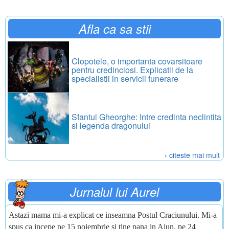
Afla ca sa stii
Clopotele, o importanta covarsitoare
pentru credinciosi. Explicatii de la
specialistii in servicii funerare
Sfantul Gheorghe: Intre credinta neclintita
si legenda dragonului
› citeste mai mult
Jurnalul lui Aurel
Astazi mama mi-a explicat ce inseamna Postul Craciunului. Mi-a
spus ca incepe pe 15 noiembrie si tine pana in Ajun, pe 24