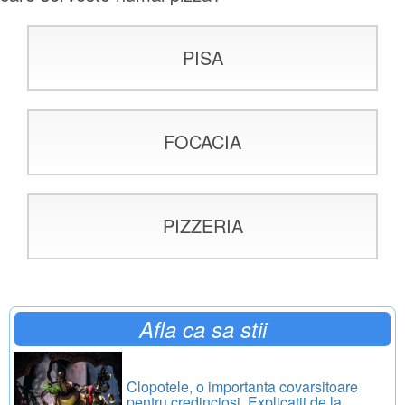
PISA
FOCACIA
PIZZERIA
Afla ca sa stii
Clopotele, o importanta covarsitoare
pentru credinciosi. Explicatii de la