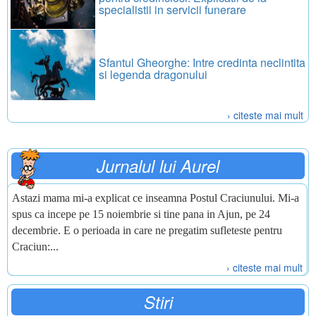
specialistii in servicii funerare
Sfantul Gheorghe: Intre credinta neclintita
si legenda dragonului
› citeste mai mult
Jurnalul lui Aurel
Astazi mama mi-a explicat ce inseamna Postul Craciunului. Mi-a
spus ca incepe pe 15 noiembrie si tine pana in Ajun, pe 24
decembrie. E o perioada in care ne pregatim sufleteste pentru
Craciun:...
› citeste mai mult
Stiri