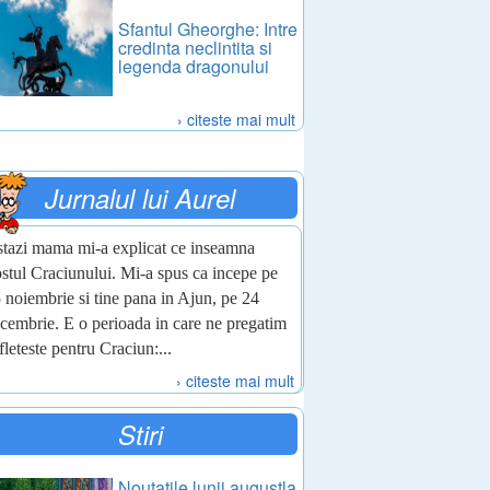
Sfantul Gheorghe: Intre
credinta neclintita si
legenda dragonului
› citeste mai mult
Jurnalul lui Aurel
tazi mama mi-a explicat ce inseamna
stul Craciunului. Mi-a spus ca incepe pe
 noiembrie si tine pana in Ajun, pe 24
cembrie. E o perioada in care ne pregatim
fleteste pentru Craciun:...
› citeste mai mult
Stiri
Noutatile lunii augustla