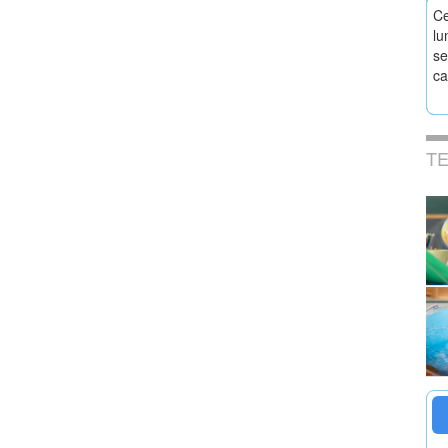
Ce
lu
se
ca
T