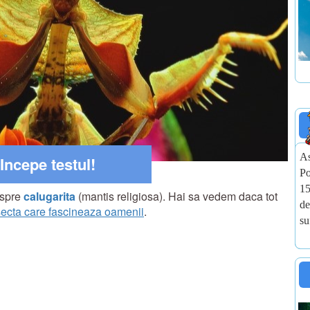
As
Incepe testul!
Po
15
espre
calugarita
(mantis religiosa). Hai sa vedem daca tot
de
secta care fascineaza oamenii
.
su