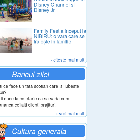
Disney Channel si
Disney Jr.
Family Fest a inceput la
NIBIRU: o vara care se
traiește in familie
› citeste mai mult
Bancul zilei
iti ce face un tata scotian care isi iubeste
pii?
 Ii duce la cofetarie ca sa vada cum
nanca ceilalti clienti prajituri.
› vrei mai mult
Cultura generala