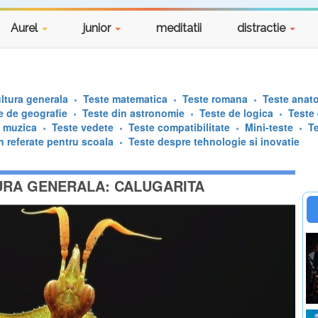
Aurel
junior
meditatii
distractie
ltura generala
Teste matematica
Teste romana
Teste anat
e de geografie
Teste din astronomie
Teste de logica
Teste
e muzica
Teste vedete
Teste compatibilitate
Mini-teste
T
n referate pentru scoala
Teste despre tehnologie si inovatie
URA GENERALA: CALUGARITA