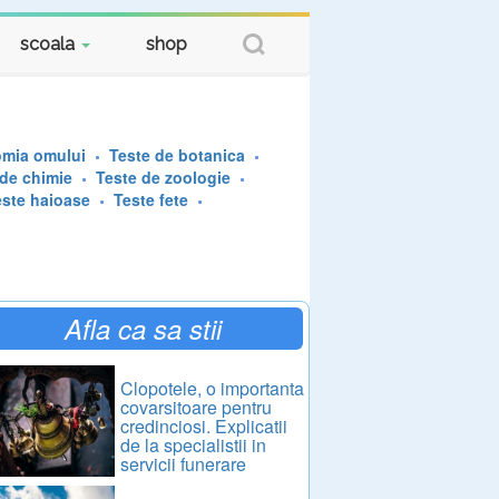
scoala
shop
omia omului
Teste de botanica
 de chimie
Teste de zoologie
este haioase
Teste fete
Afla ca sa stii
Clopotele, o importanta
covarsitoare pentru
credinciosi. Explicatii
de la specialistii in
servicii funerare