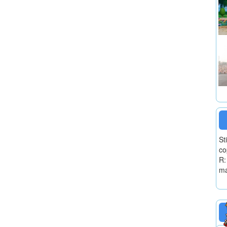
St
co
R:
ma