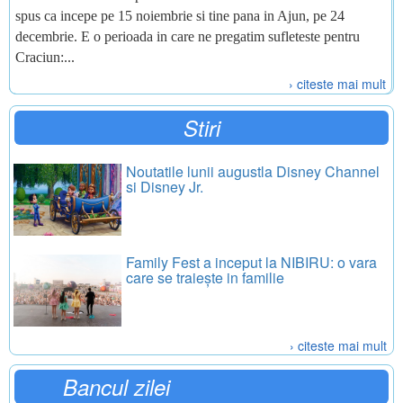
spus ca incepe pe 15 noiembrie si tine pana in Ajun, pe 24
decembrie. E o perioada in care ne pregatim sufleteste pentru
Craciun:...
› citeste mai mult
Stiri
Noutatile lunii augustla Disney Channel
si Disney Jr.
Family Fest a inceput la NIBIRU: o vara
care se traiește in familie
› citeste mai mult
Bancul zilei