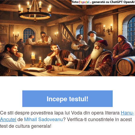
Incepe testul!
Ce stii despre povestirea Iapa lui Voda din opera literara
Hanu-
Ancutei
de
Mihail Sadoveanu
? Verifica-ti cunostintele in acest
test de cultura generala!