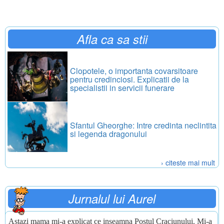
Afla ca sa stii
Clopotele, o importanta covarsitoare
pentru credinciosi. Explicatii de la
specialistii in servicii funerare
Sfantul Gheorghe: Intre credinta neclintita
si legenda dragonului
› citeste mai mult
Jurnalul lui Aurel
Astazi mama mi-a explicat ce inseamna Postul Craciunului. Mi-a