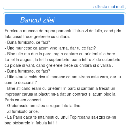
› citeste mai mult
Bancul zilei
Furnicuta muncea de rupea pamantul intr-o zi de iulie, cand prin
fata casei trece greierele cu chitara.
- Buna furnicuto, ce faci?
- Uite muncesc ca acum vine iarna, dar tu ce faci?
- Bine uite ma duc in parc trag o cantare cu prieteni si o bere.
La fel in august, la fel in septembrie, pana intr-o zi de octombrie
cu ploaie si vant, cand greierele trece cu chitara si o valiza .
- Buna furnicuto, ce faci?
- Uite stau la caldurica si mananc ce am strans asta vara, dar tu
cum te descurci ?
- Bine sti cand eram cu prietenii in parc si cantam a trecut un
impresar caruia ia placut mi-a dat un contract si acum plec la
Paris ca am concert.
- Greierasule am si eu o rugaminte la tine.
- Zi furnicuto orice.
- La Paris daca te intalnesti cu unul Topirceanu sa-i zici ca-mi
bag picioarele in fabula lui !!!