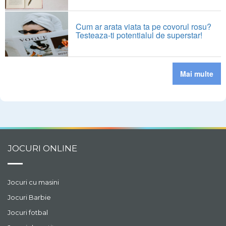
Cum ar arata viata ta pe covorul rosu?
Testeaza-ti potentialul de superstar!
Mai multe
JOCURI ONLINE
Jocuri cu masini
Jocuri Barbie
Jocuri fotbal