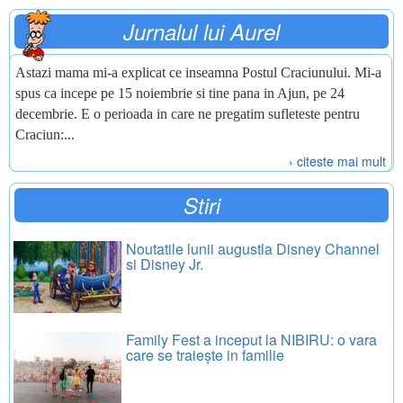
Jurnalul lui Aurel
Astazi mama mi-a explicat ce inseamna Postul Craciunului. Mi-a
spus ca incepe pe 15 noiembrie si tine pana in Ajun, pe 24
decembrie. E o perioada in care ne pregatim sufleteste pentru
Craciun:...
› citeste mai mult
Stiri
Noutatile lunii augustla Disney Channel
si Disney Jr.
Family Fest a inceput la NIBIRU: o vara
care se traiește in familie