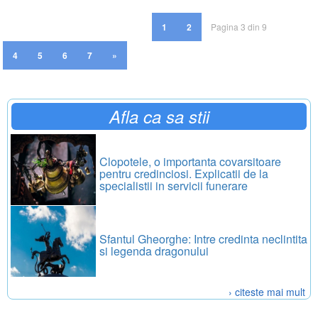
1
2
Pagina 3 din 9
4
5
6
7
»
Afla ca sa stii
Clopotele, o importanta covarsitoare
pentru credinciosi. Explicatii de la
specialistii in servicii funerare
Sfantul Gheorghe: Intre credinta neclintita
si legenda dragonului
› citeste mai mult