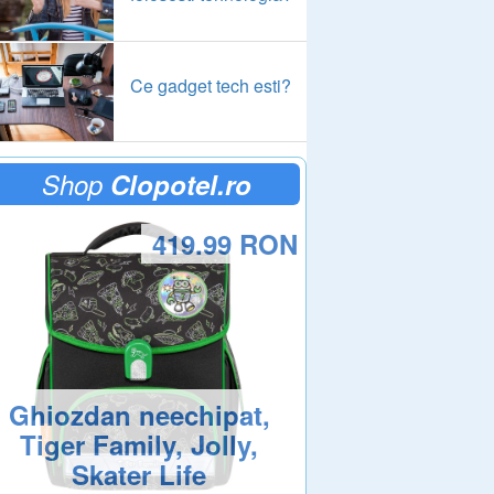
Ce gadget tech esti?
Shop
Clopotel.ro
419.99 RON
Ghiozdan neechipat,
Tiger Family, Jolly,
Skater Life