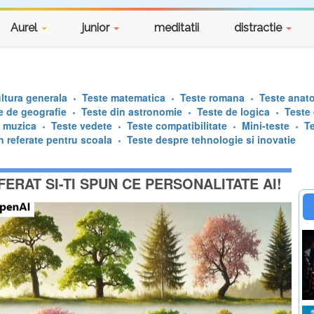
Aurel
junior
meditatii
distractie
ltura generala
Teste matematica
Teste romana
Teste anat
e de geografie
Teste din astronomie
Teste de logica
Teste
e muzica
Teste vedete
Teste compatibilitate
Mini-teste
T
n referate pentru scoala
Teste despre tehnologie si inovatie
ERAT SI-TI SPUN CE PERSONALITATE AI!