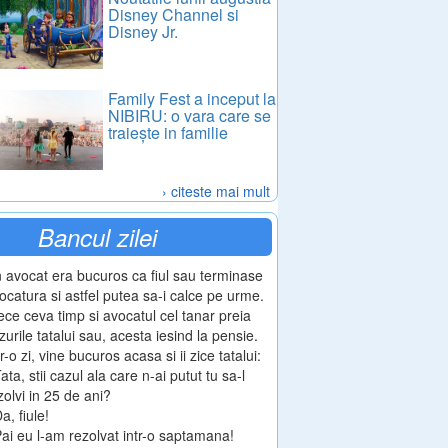
Disney Channel si
Disney Jr.
Family Fest a inceput la
NIBIRU: o vara care se
traiește in familie
› citeste mai mult
Bancul zilei
 avocat era bucuros ca fiul sau terminase
ocatura si astfel putea sa-i calce pe urme.
ece ceva timp si avocatul cel tanar preia
zurile tatalui sau, acesta iesind la pensie.
tr-o zi, vine bucuros acasa si ii zice tatalui:
Tata, stii cazul ala care n-ai putut tu sa-l
zolvi in 25 de ani?
Da, fiule!
Pai eu l-am rezolvat intr-o saptamana!