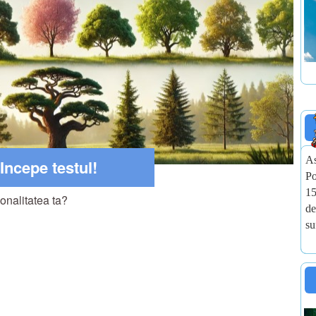
As
Incepe testul!
Po
15
onalitatea ta?
de
su