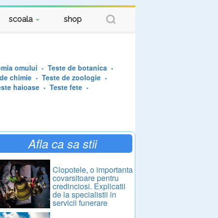
scoala
shop
omia omului
Teste de botanica
 de chimie
Teste de zoologie
este haioase
Teste fete
Afla ca sa stii
Clopotele, o importanta
covarsitoare pentru
credinciosi. Explicatii
de la specialistii in
servicii funerare