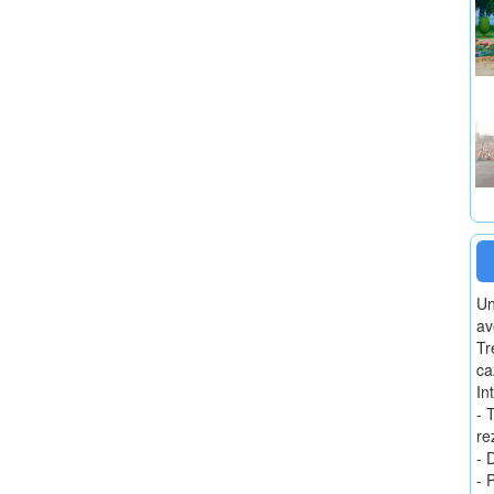
Un
av
Tr
ca
In
- 
re
- 
- 