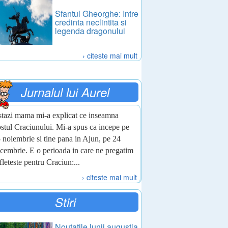
Sfantul Gheorghe: Intre
credinta neclintita si
legenda dragonului
› citeste mai mult
Jurnalul lui Aurel
tazi mama mi-a explicat ce inseamna
stul Craciunului. Mi-a spus ca incepe pe
 noiembrie si tine pana in Ajun, pe 24
cembrie. E o perioada in care ne pregatim
fleteste pentru Craciun:...
› citeste mai mult
Stiri
Noutatile lunii augustla