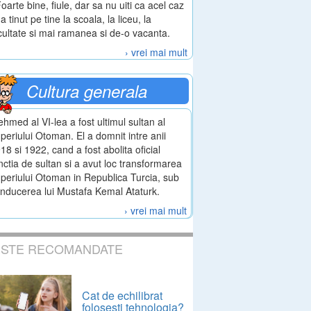
Foarte bine, fiule, dar sa nu uiti ca acel caz
-a tinut pe tine la scoala, la liceu, la
cultate si mai ramanea si de-o vacanta.
› vrei mai mult
Cultura generala
hmed al VI-lea a fost ultimul sultan al
periului Otoman. El a domnit intre anii
18 si 1922, cand a fost abolita oficial
nctia de sultan si a avut loc transformarea
periului Otoman in Republica Turcia, sub
nducerea lui Mustafa Kemal Ataturk.
› vrei mai mult
ESTE RECOMANDATE
Cat de echilibrat
folosesti tehnologia?