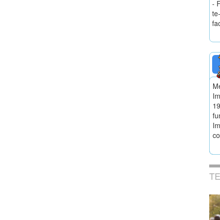
- 
te
fa
Me
Im
19
fu
Im
co
T