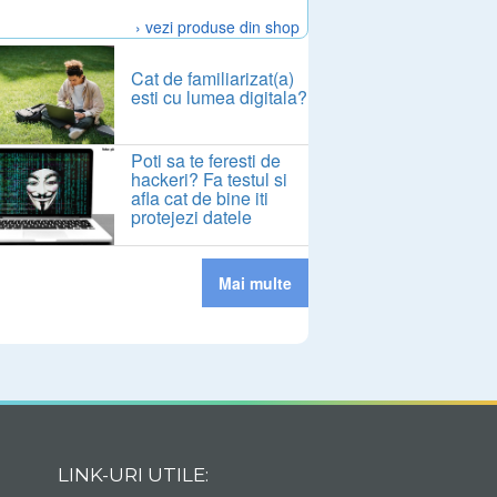
› vezi produse din shop
Cat de familiarizat(a)
esti cu lumea digitala?
Poti sa te feresti de
hackeri? Fa testul si
afla cat de bine iti
protejezi datele
Mai multe
LINK-URI UTILE: