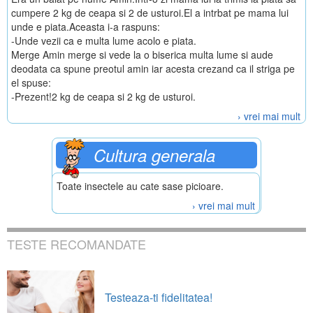
cumpere 2 kg de ceapa si 2 de usturoi.El a intrbat pe mama lui
unde e piata.Aceasta i-a raspuns:
-Unde vezii ca e multa lume acolo e piata.
Merge Amin merge si vede la o biserica multa lume si aude
deodata ca spune preotul amin iar acesta crezand ca il striga pe
el spuse:
-Prezent!2 kg de ceapa si 2 kg de usturoi.
› vrei mai mult
Cultura generala
Toate insectele au cate sase picioare.
› vrei mai mult
TESTE RECOMANDATE
Testeaza-ti fidelitatea!