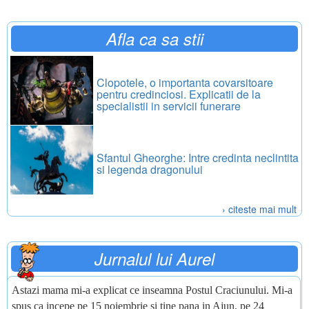
Afla ca sa stii
Clopotele, o importanta covarsitoare
pentru credinciosi. Explicatii de la
specialistii in servicii funerare
Sfantul Gheorghe: Intre credinta neclintita
si legenda dragonului
› citeste mai mult
Jurnalul lui Aurel
Astazi mama mi-a explicat ce inseamna Postul Craciunului. Mi-a
spus ca incepe pe 15 noiembrie si tine pana in Ajun, pe 24