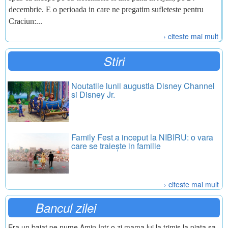
decembrie. E o perioada in care ne pregatim sufleteste pentru
Craciun:...
› citeste mai mult
Stiri
Noutatile lunii augustla Disney Channel
si Disney Jr.
Family Fest a inceput la NIBIRU: o vara
care se traiește in familie
› citeste mai mult
Bancul zilei
Era un baiat pe nume Amin.Intr-o zi mama lui la trimis la piata sa