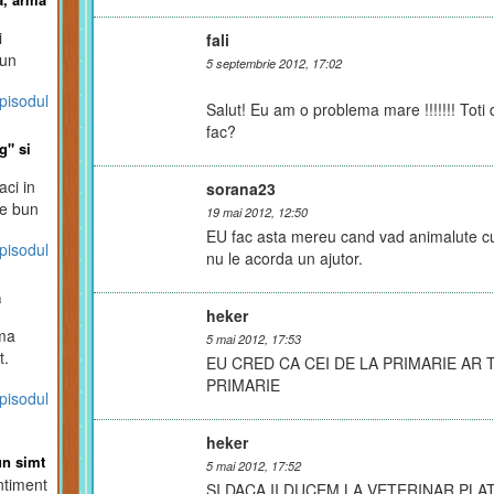
i
fali
bun
5 septembrie 2012, 17:02
pisodul
Salut! Eu am o problema mare !!!!!!! Toti d
fac?
g" si
aci in
sorana23
de bun
19 mai 2012, 12:50
sti "te
EU fac asta mereu cand vad animalute cu
pisodul
.
nu le acorda un ajutor.
a
heker
ima
5 mai 2012, 17:53
t.
EU CRED CA CEI DE LA PRIMARIE AR 
PRIMARIE
pisodul
heker
un simt
5 mai 2012, 17:52
ntiment
SI DACA II DUCEM LA VETERINAR PLA