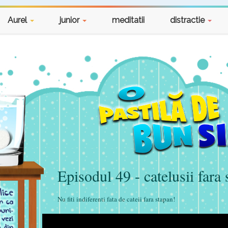
? Bun
tenie si
Aurel
junior
meditatii
distractie
pisodul
l 1 -
rei
niere
 scoala.
pisodul
astila
li si
la
e bun
pisodul
cuta!
Episodul 49 - catelusii fara
astila
e si
Nu fiti indiferenti fata de cateii fara stapan!
 la
e bun
pisodul