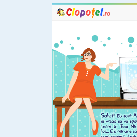
pastram secretele
simt, discretie, prie
69
vezi e
incredere.
Sezonul II - Episodu
Maniere in timpul o
Reguli de bune ma
in timpul orei de la
73
vezi e
Episod special "O p
de bun simt" 2
Alte balbaieli, grese
faze amuzante de 
filmarile Pastilei d
91
vezi e
simt. Vizionare pla
Episod special "O p
de bun simt"
Balbaielile, greselil
fazele amuzante de
filmarile Pastilei d
77
vezi e