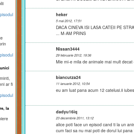
ii
 prin
pisodul
heker
 stomac
5 mai 2012, 17:51
DACA CINEVA ISI LASA CATEII PE ST
... M-AM PRINS
te
prin
Nissan3444
pisodul
a
29 februarie 2012, 19:36
Mie mi-e mila de animale mai mult decat
unici
biancutza24
minti,
ni ar fi
11 ianuarie 2012, 10:54
eu am luat pana acum 12 catelusi.ii iube
pisodul
e, la
dadyu16iq
niere
23 decembrie 2011, 13:12
alice poti face un episod cand ti la un anim
cum faci sa nu mai poti de dorul lui pana i