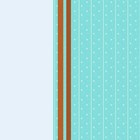
Episodul 37 - nu-ti 
povestile
Nu uita ce ai povest
ti repeta povestile
nu e atat de incant
51
vezi e
asculte aceleasi rel
mai mult de o sing
data.
Episodul 36 - la co
Cum se sta, ce nu 
si ce nu se face la
51
vezi e
Episodul 35 - corec
cu bun simt
Cum spunem cuiva
gresit fara sa par
facem pe desteptii
55
vezi e
Episodul 34 - fiti at
Atentia nu se impar