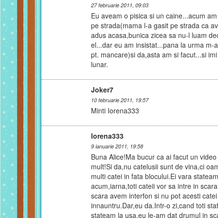
27 februarie 2011, 09:03
pisodul
Eu aveam o pisica si un caine...acum am 
pe strada(mama l-a gasit pe strada ca ave
neste-ti
adus acasa,bunica zicea sa nu-l luam de
el...dar eu am insistat...pana la urma m-a
rvi in
pt. mancare)si da,asta am si facut...si im
lunar.
t.
pisodul
Joker7
ii si
10 februarie 2011, 19:57
Minti Iorena333
i
 fost
lorena333
pisodul
9 ianuarie 2011, 19:58
Buna Alice!Ma bucur ca ai facut un video d
sul
mult!Si da,nu catelusii sunt de vina,ci o
multi catei in fata blocului.Ei vara state
ce mai
acum,iarna,toti cateii vor sa intre in scar
 si mai
scara avem interfon si nu pot acesti catei
innauntru.Dar,eu da.Intr-o zi,cand toti st
pisodul
stateam la usa,eu le-am dat drumul in scar