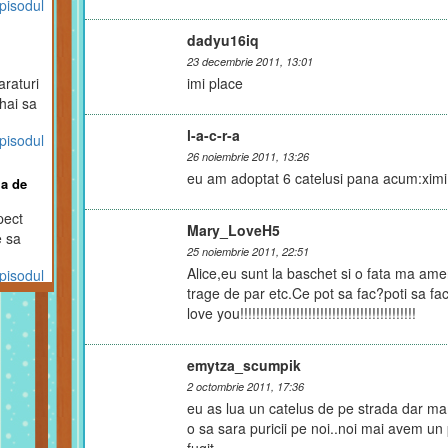
pisodul
dadyu16iq
23 decembrie 2011, 13:01
raturi
imi place
s hai sa
l-a-c-r-a
pisodul
26 noiembrie 2011, 13:26
eu am adoptat 6 catelusi pana acum:ximi 
ja de
pect
Mary_LoveH5
e sa
25 noiembrie 2011, 22:51
tatea
Alice,eu sunt la baschet si o fata ma a
pisodul
trage de par etc.Ce pot sa fac?poti sa fa
love you!!!!!!!!!!!!!!!!!!!!!!!!!!!!!!!!!!!!!!!!!!!!
-te din
a" sa
emytza_scumpik
u
2 octombrie 2011, 17:36
eu as lua un catelus de pe strada dar m
pisodul
o sa sara puricii pe noi..noi mai avem un