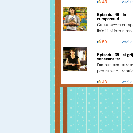
45
vezi e
Episodul 40 - la
cumparaturi
Ca sa facem cumpa
linistiti si fara stre
fim draguti!
50
vezi e
Episodul 39 - ai gri
sanatatea ta!
Din bun simt si res
pentru sine, trebui
avem grija de sana
48
vezi e
noastra!
Episodul 38 - abtine
injurat
Injuraturile "te ajut
arati cat mai urat c
putinta.
61
vezi e