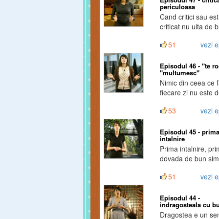
periculoasa
Cand critici sau est
criticat nu uita de 
simt.
51
vezi e
Episodul 46 - "te ro
"multumesc"
Nimic din ceea ce f
fiecare zi nu este 
simt daca nu folose
53
vezi e
rog" si "multumesc"
Episodul 45 - prim
intalnire
Prima intalnire, pr
dovada de bun sim
51
vezi e
Episodul 44 -
indragosteala cu b
Dragostea e un se