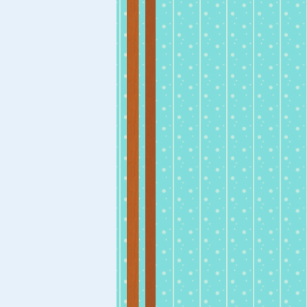
57
vezi e
Episodul 33 - stapa
nervii
Nu face crize de ne
public. Pastreaza-ti
calmul si bunul sim
87
vezi e
Episodul 32 - parint
copiii
Nu avem cum sa
contrazicem parinti
pentru ca noi n-am
78
vezi e
niciodata parinti.
Episodul 31 - miro
transpiratiei
Un dus pe zi ne fa
frumosi, mai voiosi
usor de suportat.
82
vezi e