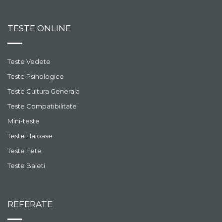
Situatii speciale in
prezentare. Partea a
doua!
TESTE ONLINE
75
vezi episodul
Episodul 24 - cum facem
Teste Vedete
cunostinta
Sa invatam sa ne
Teste Psihologice
prezentam si sa
Teste Cultura Generala
prezentam corect.
94
vezi episodul
Teste Compatibilitate
Mini-teste
Episodul 23 - ai rabdare!
Rabdarea este una dintre
Teste Haioase
principalele calitati ale
Teste Fete
unui om civilizat!
106
vezi episodul
Teste Baieti
Episodul 22 - situatii
speciale la masa
Maniere in timpul mesei.
REFERATE
Partea a treia!