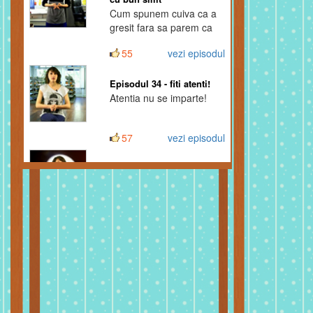
Cum spunem cuiva ca a
gresit fara sa parem ca
facem pe desteptii?
55
vezi episodul
Episodul 34 - fiti atenti!
Atentia nu se imparte!
57
vezi episodul
Episodul 33 - stapaneste-ti
nervii
Nu face crize de nervi in
public. Pastreaza-ti
calmul si bunul simt.
87
vezi episodul
Episodul 32 - parintii si
copiii
Nu avem cum sa
contrazicem parintii