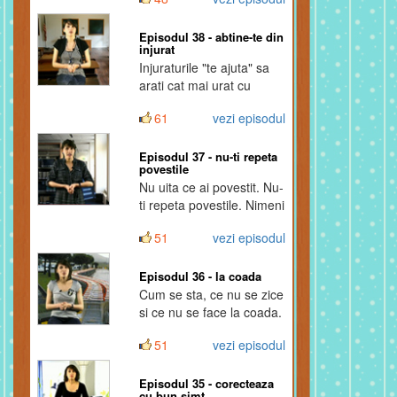
noastra!
Episodul 38 - abtine-te din
injurat
Injuraturile "te ajuta" sa
arati cat mai urat cu
putinta.
61
vezi episodul
Episodul 37 - nu-ti repeta
povestile
Nu uita ce ai povestit. Nu-
ti repeta povestile. Nimeni
nu e atat de incantat sa
51
vezi episodul
asculte aceleasi relatari
mai mult de o singura
data.
Episodul 36 - la coada
Cum se sta, ce nu se zice
si ce nu se face la coada.
51
vezi episodul
Episodul 35 - corecteaza
cu bun simt