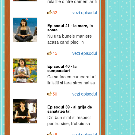
relatiile dintre oameni ar fi
mult prea dificile!
52
vezi episodul
Episodul 41 - la mare, la
soare
Nu uita bunele maniere
acasa cand pleci in
vacanta!
45
vezi episodul
Episodul 40 - la
cumparaturi
Ca sa facem cumparaturi
linistiti si fara stres hai sa
fim draguti!
50
vezi episodul
Episodul 39 - ai grija de
sanatatea ta!
Din bun simt si respect
pentru sine, trebuie sa
avem grija de sanatatea
48
vezi episodul