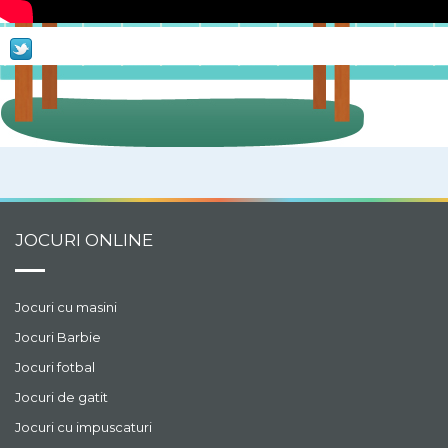
Episodul 28 - obiectele
altcuiva
Ce faci cand strici lucrul
altcuiva? Niciodata nu
ascunzi!
98
vezi episodul
Episodul 27 - relatiile cu
vecinii
Ce facem si ce nu facem
in relatiile cu vecinii.
JOCURI ONLINE
94
vezi episodul
Episodul 26 - respecta
intimitatea
Jocuri cu masini
Toata lumea trebuie sa
Jocuri Barbie
inteleaga ca intimitatea
fiecaruia trebuie sa fie
Jocuri fotbal
134
vezi episodul
totala!
Jocuri de gatit
Episodul 25 - cum facem
Jocuri cu impuscaturi
cunostinta - partea 2