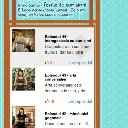
intalnire
Prima intalnire, prima
dovada de bun simt.
51
vezi episodul
Episodul 44 -
indragosteala cu bun simt
Dragostea e un sentiment
frumos, dar sa umblii
toata ziua cu capul prin
81
vezi episodul
nori si cu fluturi in stomac
nu e deloc usor.
Episodul 43 - arta
conversatiei
Arta converatiei este
dobandita in timp, prin
exercitiu si prin
48
vezi episodul
respectarea catorva
reguli.
Episodul 42 - minciunici
gogonate
Daca nimeni nu ar minti,