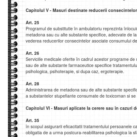
Capitolul V - Masuri destinate reducerii consecintel
Art. 25
Programul de substitutie în ambulatoriu reprezinta înloc
metadona sau cu alte substante specifice, adecvate de la 
vederea reducerilor consecintelor asociate consumului de
Art. 26
Serviciile medicale oferite în cadrul acestor programe de
sau de alte substante farmaceutice specifice tratamentului
psihologica, psihoterapie, si dupa caz, ergoterapie.
Art. 28
Administrarea de metadona sau de alte substante specifi
a substantelor stupefiante consumate de toxicoman si se 
Capitolul VI - Masuri aplicate Ia cerere sau în cazuri 
Art. 35
în scopul asigurarii eficacitatii tratamentului persoanele c
obligatia de a urma postcura-reabilitarea psihologica la sf