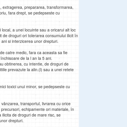
, extragerea, prepararea, transformarea,
iu, fara drept, se pedepseste cu
i local, a unei locuinte sau a oricarui alt loc
 de droguri ori tolerarea consumului ilicit în
ni si interzicerea unor drepturi.
 de catre medic, fara ca aceasta sa fie
chisoare de la l an la 5 ani.
 obtinerea, cu intentie, de droguri de
ile prevazute la alin.(l) sau a unei retete
mici toxici unui minor, se pedepseste cu
 vânzarea, transportul, livrarea cu orice
 precursori, echipamente ori materiale, în
a ilicita de droguri de mare risc, se
unor drepturi.