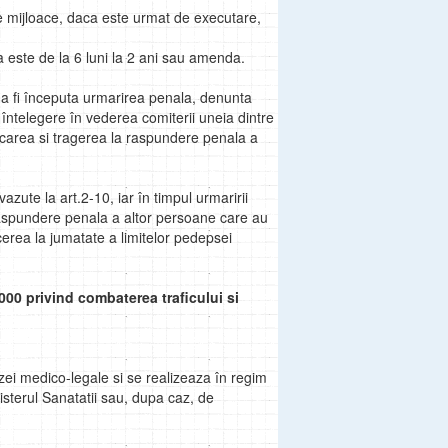
ice mijloace, daca este urmat de executare,
este de la 6 luni la 2 ani sau amenda.
a fi începuta urmarirea penala, denunta
 întelegere în vederea comiterii uneia dintre
ificarea si tragerea la raspundere penala a
zute la art.2-10, iar în timpul urmaririi
 raspundere penala a altor persoane care au
cerea la jumatate a limitelor pedepsei
000 privind combaterea traficului si
ei medico-legale si se realizeaza în regim
nisterul Sanatatii sau, dupa caz, de