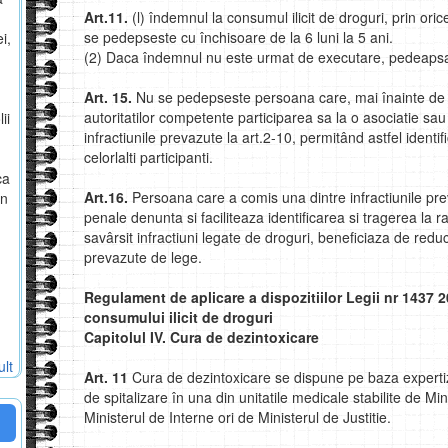
Art.11.
(l) îndemnul la consumul ilicit de droguri, prin or
se pedepseste cu închisoare de la 6 luni la 5 ani.
i,
(2) Daca îndemnul nu este urmat de executare, pedeapsa 
Art. 15.
Nu se pedepseste persoana care, mai înainte de 
autoritatilor competente participarea sa la o asociatie sau
ii
infractiunile prevazute la art.2-10, permitând astfel ident
celorlalti participanti.
ca
Art.16.
Persoana care a comis una dintre infractiunile preva
in
penale denunta si faciliteaza identificarea si tragerea la
savârsit infractiuni legate de droguri, beneficiaza de redu
prevazute de lege.
Regulament de aplicare a dispozitiilor Legii nr 1437 2
consumului ilicit de droguri
Capitolul IV. Cura de dezintoxicare
ult
Art. 11
Cura de dezintoxicare se dispune pe baza expertiz
de spitalizare în una din unitatile medicale stabilite de Mi
Ministerul de Interne ori de Ministerul de Justitie.