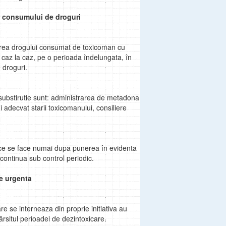
or consumului de droguri
uirea drogului consumat de toxicoman cu
caz la caz, pe o perioada îndelungata, în
 droguri.
 substirutie sunt: administrarea de metadona
 adecvat starii toxicomanului, consiliere
ce se face numai dupa punerea în evidenta
continua sub control periodic.
de urgenta
are se interneaza din proprie initiativa au
ârsitul perioadei de dezintoxicare.