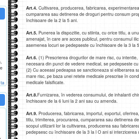
Art.4.
Cultivarea, producerea, fabricarea, experimentarea
cumpararea sau detinerea de droguri pentru consum propr
închisoare de la 2 la 5 ani.
Art.5.
Punerea la dispozitie, cu stiinta, cu orice titlu, a unu
amenajat, în care are acces publicul, pentru consumul ilicit
asemenea locuri se pedepseste cu închisoare de la 3 la 5 a
Art.6.
(1) Prescrierea drogurilor de mare risc, cu intentie,
a,
necesara din punct de vedere medical, se pedepseste cu în
te
(2) Cu aceeasi pedeapsa se sanctioneaza si eliberarea sau
mare risc, pe baza unei retete medicale prescrise în conditi
medicale falsificate.
 ta
Art.8.
Furnizarea, în vederea consumului, de inhalanti chi
închisoare de la 6 luni la 2 ani sau cu amenda.
Art.9.
Producerea, fabricarea, importul, exportul, oferirea,
e
titlu, trimiterea, procurarea, cumpararea sau detinerea de
scopul utilizarii lor la cultivarea, producerea sau fabricare
pedepsesc cu închisoare de la 3 la l O ani si interzicerea 
a