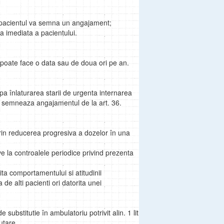
e, pacientul va semna un angajament;
 imediata a pacientului.
 poate face o data sau de doua ori pe an.
pa înlaturarea starii de urgenta internarea
si semneaza angajamentul de la art. 36.
rin reducerea progresiva a dozelor în una
ve la controalele periodice privind prezenta
ita comportamentului si atitudinii
e alti pacienti ori datorita unei
substitutie în ambulatoriu potrivit alin. 1 lit
utare.