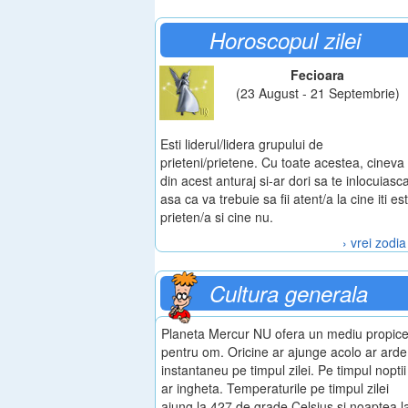
Horoscopul zilei
Fecioara
(23 August - 21 Septembrie)
Esti liderul/lidera grupului de
prieteni/prietene. Cu toate acestea, cineva
din acest anturaj si-ar dori sa te inlocuiasc
asa ca va trebuie sa fii atent/a la cine iti es
prieten/a si cine nu.
› vrei zodia
Cultura generala
Planeta Mercur NU ofera un mediu propic
pentru om. Oricine ar ajunge acolo ar arde
instantaneu pe timpul zilei. Pe timpul noptii
ar ingheta. Temperaturile pe timpul zilei
ajung la 427 de grade Celsius si noaptea l