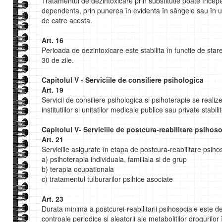
Tratamentul de dezintoxicare prin substitutie poate înce
dependenta, prin punerea în evidenta în sângele sau în u
de catre acesta.
Art. 16
Perioada de dezintoxicare este stabilita în functie de stare
30 de zile.
Capitolul V - Serviciile de consiliere psihologica
Art. 19
Servicii de consiliere psihologica si psihoterapie se realiz
institutiilor si unitatilor medicale publice sau private stabil
Capitolul V- Serviciile de postcura-reabilitare psihoso
Art. 21
Serviciile asigurate în etapa de postcura-reabilitare psiho
a) psihoterapia individuala, familiala si de grup
b) terapia ocupationala
c) tratamentul tulburarilor psihice asociate
Art. 23
Durata minima a postcurei-reabilitarii psihosociale este d
controale periodice si aleatorii ale metabolitilor drogurilor