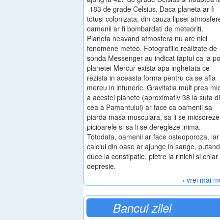
-183 de grade Celsius. Daca planeta ar fi
totusi colonizata, din cauza lipsei atmosfere
oamenii ar fi bombardati de meteoriti.
Planeta neavand atmosfera nu are nici
fenomene meteo. Fotografiile realizate de
sonda Messenger au indicat faptul ca la pol
planetei Mercur exista apa inghetata ce
rezista in aceasta forma pentru ca se afla
mereu in intuneric. Gravitatia mult prea mi
a acestei planete (aproximativ 38 la suta d
cea a Pamantului) ar face ca oamenii sa
piarda masa musculara, sa li se micsoreze
picioarele si sa li se deregleze inima.
Totodata, oamenii ar face osteoporoza, iar
calciul din oase ar ajunge in sange, putand
duce la constipatie, pietre la rinichi si chiar
depresie.
› vrei mai m
Bancul zilei