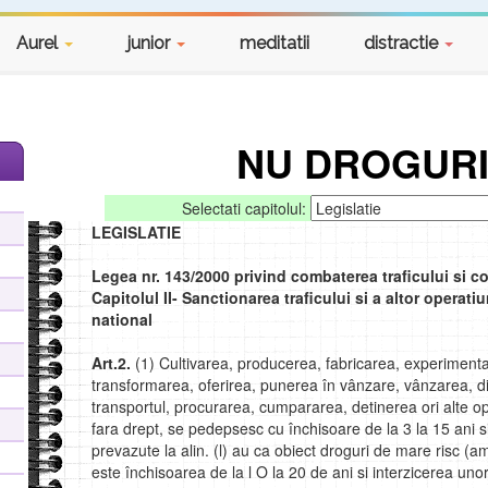
Aurel
junior
meditatii
distractie
NU DROGURI
Selectati capitolul:
LEGISLATIE
Legea nr. 143/2000 privind combaterea traficului si co
Capitolul II- Sanctionarea traficului si a altor operati
national
Art.2.
(1) Cultivarea, producerea, fabricarea, experiment
transformarea, oferirea, punerea în vânzare, vânzarea, distr
transportul, procurarea, cumpararea, detinerea ori alte oper
fara drept, se pedepsesc cu închisoare de la 3 la 15 ani si
prevazute la alin. (l) au ca obiect droguri de mare risc (
este închisoarea de la l O la 20 de ani si interzicerea unor