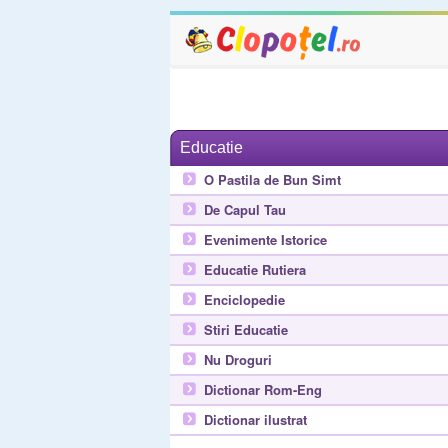
Educatie
O Pastila de Bun Simt
De Capul Tau
Evenimente Istorice
Educatie Rutiera
Enciclopedie
Stiri Educatie
Nu Droguri
Dictionar Rom-Eng
Dictionar ilustrat