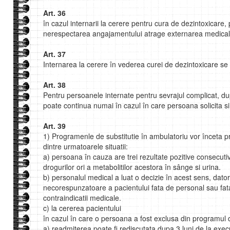
Art. 36
în cazul internarii la cerere pentru cura de dezintoxicar
nerespectarea angajamentului atrage externarea medicala
Art. 37
Internarea la cerere în vederea curei de dezintoxicare se
Art. 38
Pentru persoanele internate pentru sevrajul complicat, du
poate continua numai în cazul în care persoana solicita 
Art. 39
1) Programenle de substitutie în ambulatoriu vor înceta p
dintre urmatoarele situatii:
a) persoana în cauza are trei rezultate pozitive consecuti
drogurilor ori a metabolitilor acestora în sânge si urina.
b) personalul medical a luat o decizie în acest sens, dator
necorespunzatoare a pacientului fata de personal sau fata d
contraindicatii medicale.
c) la cererea pacientului
în cazul în care o persoana a fost exclusa din programul de 
a) readmiterea poate fi rediscutata dupa 3 luni de la exec