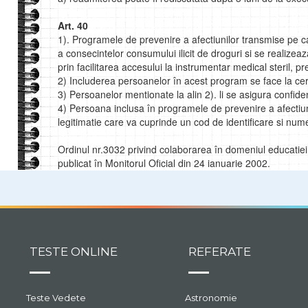
Art. 40
1). Programele de prevenire a afectiunilor transmise pe 
a consecintelor consumului ilicit de droguri si se realizeaz
prin facilitarea accesului la instrumentar medical steril, p
2) Includerea persoanelor în acest program se face la ce
3) Persoanelor mentionate la alin 2). li se asigura confiden
4) Persoana inclusa în programele de prevenire a afectiun
legitimatie care va cuprinde un cod de identificare si nu
Ordinul nr.3032 privind colaborarea în domeniul educatiei si
publicat în Monitorul Oficial din 24 ianuarie 2002.
TESTE ONLINE
REFERATE
Teste Vedete
Astronomie