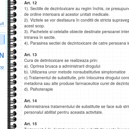
Art. 12
1). Sectiile de dezintoxicare au regim închis, ce presupun
de ordine interioara al acestor unitati medicale.
2). Vizitele se vor desfasura în conditii de stricta supra
ult
acest scop.
3). Pachetele si celelalte obiecte destinate persoanei inter
intrarea în sectie.
4). Parasirea sectiei de dezintoxicare de catre persoana 
N
Art. 13
Cura de detintoxicare se realizeaza prin:
a). Oprirea brusca a administrarii drogului
hop
b). Utilizarea unor metode nonsubstitutive simptomatice
c).Tratamentul de substitutie, prin înlocuirea drogului 
metadona sau alte produse farmaceutice curei de dezinto
d). Psihoterapie
Art. 14
Administrarea tratamentului de substitutie se face sub st
personalul abilitat pentru aceasta activitate.
Art. 15