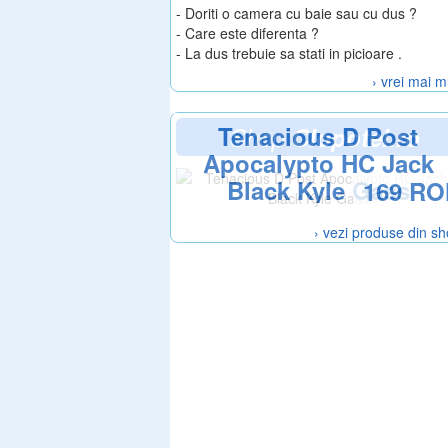
- Doriti o camera cu baie sau cu dus ?
- Care este diferenta ?
- La dus trebuie sa stati in picioare .
› vrei mai m
Tenacious D Post
Shop
Clopotel.ro
Apocalypto HC Jack
Black Kyle Gass
169 RO
› vezi produse din s