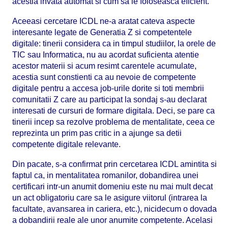
acestia invata automat si cum sa le foloseasca eficient.
Aceeasi cercetare ICDL ne-a aratat cateva aspecte
interesante legate de Generatia Z si competentele
digitale: tinerii considera ca in timpul studiilor, la orele de
TIC sau Informatica, nu au acordat suficienta atentie
acestor materii si acum resimt carentele acumulate,
acestia sunt constienti ca au nevoie de competente
digitale pentru a accesa job-urile dorite si toti membrii
comunitatii Z care au participat la sondaj s-au declarat
interesati de cursuri de formare digitala. Deci, se pare ca
tinerii incep sa rezolve problema de mentalitate, ceea ce
reprezinta un prim pas critic in a ajunge sa detii
competente digitale relevante.
Din pacate, s-a confirmat prin cercetarea ICDL amintita si
faptul ca, in mentalitatea romanilor, dobandirea unei
certificari intr-un anumit domeniu este nu mai mult decat
un act obligatoriu care sa le asigure viitorul (intrarea la
facultate, avansarea in cariera, etc.), nicidecum o dovada
a dobandirii reale ale unor anumite competente. Acelasi