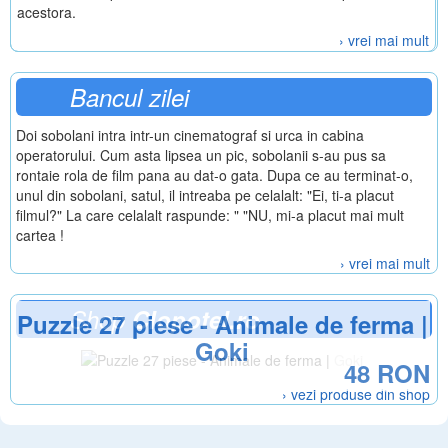
acestora.
› vrei mai mult
Bancul zilei
Doi sobolani intra intr-un cinematograf si urca in cabina
operatorului. Cum asta lipsea un pic, sobolanii s-au pus sa
rontaie rola de film pana au dat-o gata. Dupa ce au terminat-o,
unul din sobolani, satul, il intreaba pe celalalt: "Ei, ti-a placut
filmul?" La care celalalt raspunde: " "NU, mi-a placut mai mult
cartea !
› vrei mai mult
Shop
Clopotel.ro
Puzzle 27 piese - Animale de ferma |
Goki
48 RON
› vezi produse din shop