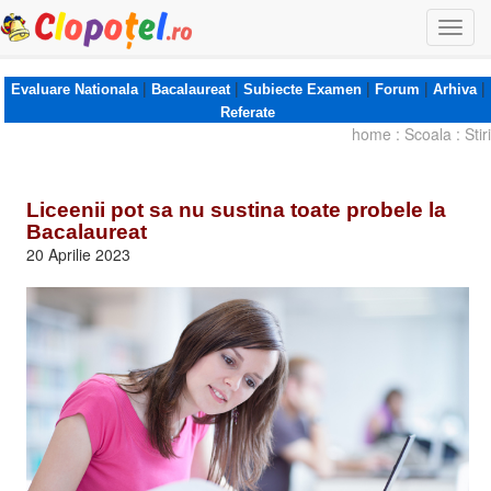
Togg
navi
|
|
|
|
|
Evaluare Nationala
Bacalaureat
Subiecte Examen
Forum
Arhiva
Referate
home
:
Scoala
:
Stiri
Liceenii pot sa nu sustina toate probele la
Bacalaureat
20 Aprilie 2023