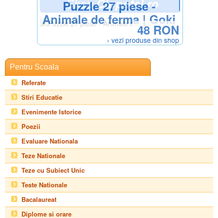
Shop
Clopotel.ro
Puzzle 27 piese -
Animale de ferma | Goki
48 RON
› vezi produse din shop
Pentru Scoala
Referate
Stiri Educatie
Evenimente Istorice
Poezii
Evaluare Nationala
Teze Nationale
Teze cu Subiect Unic
Teste Nationale
Bacalaureat
Diplome si orare