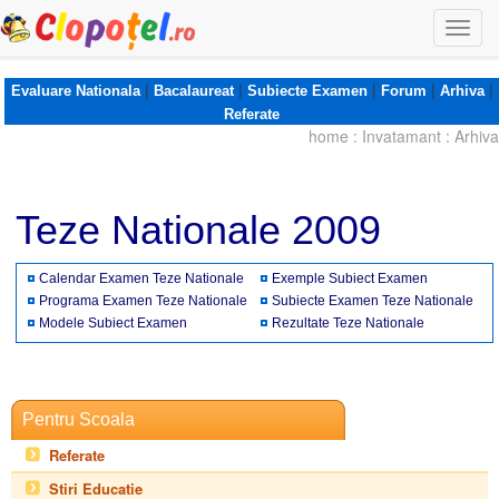
Togg
navi
|
|
|
|
|
Evaluare Nationala
Bacalaureat
Subiecte Examen
Forum
Arhiva
Referate
home
:
Invatamant
:
Arhiva
Teze Nationale 2009
Calendar Examen Teze Nationale
Exemple Subiect Examen
Programa Examen Teze Nationale
Subiecte Examen Teze Nationale
Modele Subiect Examen
Rezultate Teze Nationale
Pentru Scoala
Referate
Stiri Educatie