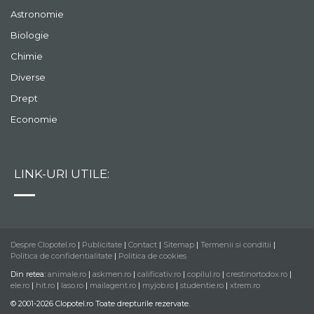
Astronomie
Biologie
Chimie
Diverse
Drept
Economie
LINK-URI UTILE:
Despre Clopotel.ro
|
Publicitate
|
Contact
|
Sitemap
|
Termenii si conditii
|
Politica de confidentialitate
|
Politica de cookies
Din retea:
animale.ro
|
askmen.ro
|
calificativ.ro
|
copilul.ro
|
crestinortodox.ro
|
ele.ro
|
hit.ro
|
laso.ro
|
mailagent.ro
|
myjob.ro
|
studentie.ro
|
xtrem.ro
© 2001-2026 Clopotel.ro Toate drepturile rezervate.