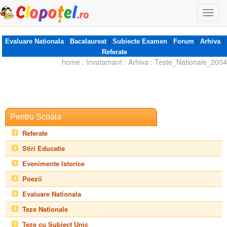
Togg
navi
|
|
|
|
|
Evaluare Nationala
Bacalaureat
Subiecte Examen
Forum
Arhiva
Referate
home
:
Invatamant
:
Arhiva
:
Teste_Nationale_2004
Pentru Scoala
Referate
Stiri Educatie
Evenimente Istorice
Poezii
Evaluare Nationala
Teze Nationale
Teze cu Subiect Unic