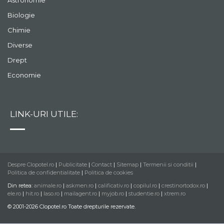
Astronomie
Biologie
Chimie
Diverse
Drept
Economie
LINK-URI UTILE:
Despre Clopotel.ro
|
Publicitate
|
Contact
|
Sitemap
|
Termenii si conditii
|
Politica de confidentialitate
|
Politica de cookies
Din retea:
animale.ro
|
askmen.ro
|
calificativ.ro
|
copilul.ro
|
crestinortodox.ro
|
ele.ro
|
hit.ro
|
laso.ro
|
mailagent.ro
|
myjob.ro
|
studentie.ro
|
xtrem.ro
© 2001-2026 Clopotel.ro Toate drepturile rezervate.