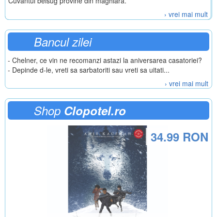
Cuvantul belsug provine din maghiara.
› vrei mai mult
Bancul zilei
- Chelner, ce vin ne recomanzi astazi la aniversarea casatoriei?
- Depinde d-le, vreti sa sarbatoriti sau vreti sa uitati...
› vrei mai mult
Shop
Clopotel.ro
34.99 RON