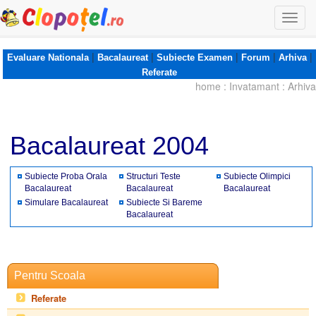
Togg
navi
|
|
|
|
|
Evaluare Nationala
Bacalaureat
Subiecte Examen
Forum
Arhiva
Referate
home
:
Invatamant
:
Arhiva
Bacalaureat 2004
Subiecte Proba Orala
Structuri Teste
Subiecte Olimpici
Bacalaureat
Bacalaureat
Bacalaureat
Simulare Bacalaureat
Subiecte Si Bareme
Bacalaureat
Pentru Scoala
Referate